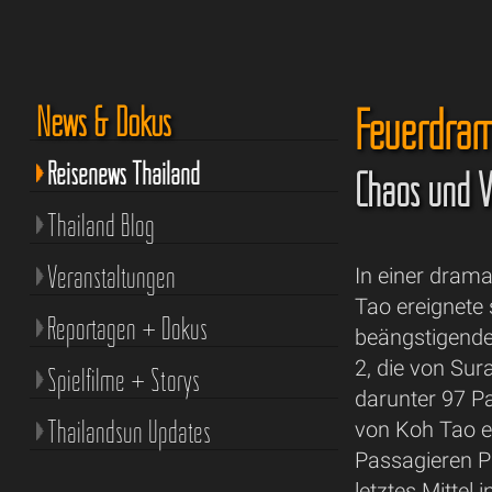
Feuerdram
News & Dokus
Reisenews Thailand
Chaos und V
Thailand Blog
Veranstaltungen
In einer dram
Tao ereignete 
Reportagen + Dokus
beängstigende
2, die von Sur
Spielfilme + Storys
darunter 97 P
Thailandsun Updates
von Koh Tao en
Passagieren Pa
letztes Mittel 