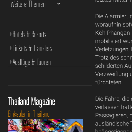
Die Alarmierun
woraufhin sof
Hotels & Resorts
Koh Phangan s
mobilisiert wur
Tickets & Transfers
Verletzungen,
Trotz des schn
Ausflüge & Touren
schilderten A
Verzweiflung u
fürchteten.
Thailand Magazine
Die Fähre, die
verlassen hatt
Einkaufen in Thailand
Passagieren, 
ausländische 
beängstigenden