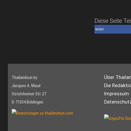
Diese Seite Tei
teilen
Über Thaila
Thailandsun by
Die Redakti
Jacques A. Maué
Impressum
Ostelsheimer Str. 27
Datenschutz
D-71034 Böblingen