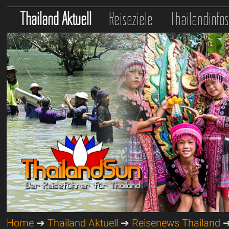
Thailand Aktuell
Reiseziele
Thailandinfo
Home
➔
Thailand Aktuell
➔
Reisenews Thailand