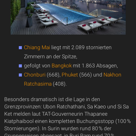
Chiang Mai
liegt mit 2.089 stornierten
Zimmern an der Spitze,
gefolgt von
Bangkok
mit 1.863 Absagen,
Chonburi
(668),
Phuket
(566) und
Nakhon
Ratchasima
(408).
Besonders dramatisch ist die Lage in den
Grenzprovinzen: Ubon Ratchathani, Sa Kaeo und Si Sa
Ket melden laut TAT-Gouverneurin Thapanee
Kiatphaibool einen kompletten Buchungsstopp (100 %
Stornierungen). In Surin wurden rund 80 % der
Gruppenreisen abgesagt, in Buri Ram rund 70 %.