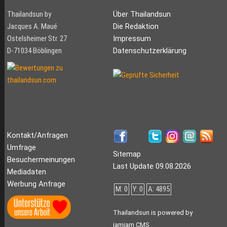
Thailandsun by
Über Thailandsun
Jacques A. Maué
Die Redaktion
Ostelsheimer Str. 27
Impressum
D-71034 Böblingen
Datenschutzerklärung
Kontakt/Anfragen
Umfrage
Sitemap
Besuchermeinungen
Last Update 09.08.2026
Mediadaten
Werbung Anfrage
M: 0
Y: 0
A: 4895
Thailandsun is powered by
jamjam CMS