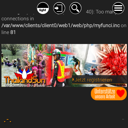
Warning
: mysqli_connect(): (08004/1040): Too many
connections in
/var/www/clients/client0/web1/web/php/myfunci.inc
on
line
81
Jetzt registrieren
.. - ..
..