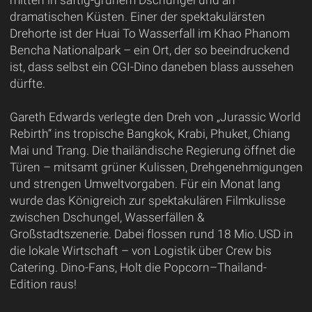
mitten in saftig-grünem Dschungel und an
dramatischen Küsten. Einer der spektakulärsten
Drehorte ist der Huai To Wasserfall im Khao Phanom
Bencha Nationalpark – ein Ort, der so beeindruckend
ist, dass selbst ein CGI-Dino daneben blass aussehen
dürfte.
Gareth Edwards verlegte den Dreh von „Jurassic World
Rebirth“ ins tropische Bangkok, Krabi, Phuket, Chiang
Mai und Trang. Die thailändische Regierung öffnet die
Türen – mitsamt grüner Kulissen, Drehgenehmigungen
und strengen Umweltvorgaben. Für ein Monat lang
wurde das Königreich zur spektakulären Filmkulisse
zwischen Dschungel, Wasserfällen &
Großstadtszenerie. Dabei flossen rund 18 Mio. USD in
die lokale Wirtschaft – von Logistik über Crew bis
Catering. Dino-Fans, Holt die Popcorn–Thailand-
Edition raus!