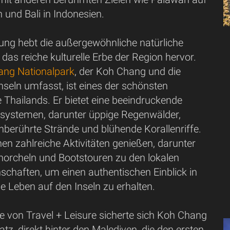
n und Bali in Indonesien.
ung hebt die außergewöhnliche natürliche
das reiche kulturelle Erbe der Region hervor.
ng Nationalpark
, der Koh Chang und die
seln umfasst, ist eines der schönsten
e Thailands. Er bietet eine beeindruckende
kosystemen, darunter üppige Regenwälder,
nberührte Strände und blühende Korallenriffe.
n zahlreiche Aktivitäten genießen, darunter
orcheln und Bootstouren zu den lokalen
schaften, um einen authentischen Einblick in
lle Leben auf den Inseln zu erhalten.
te von Travel + Leisure sicherte sich Koh Chang
atz, direkt hinter den Malediven, die den ersten