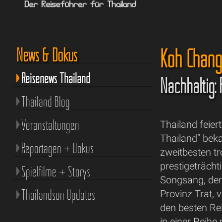
Koh Chang:
News & Dokus
Reisenews Thailand
Nachhaltig: 
Thailand Blog
Veranstaltungen
Thailand feier
Thailand“ bek
Reportagen + Dokus
zweitbesten tr
prestigeträch
Spielfilme + Storys
Songsang, dem
Thailandsun Updates
Provinz Trat,
den besten Rei
in einer Reih