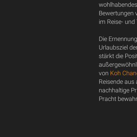
wohlhabendes 
Bewertungen v
im Reise- und
Die Ernennung
Urlaubsziel de
stärkt die Pos
außergewöhnli
von
Koh Chan
Reisende aus al
nachhaltige Pra
Pracht bewahrt