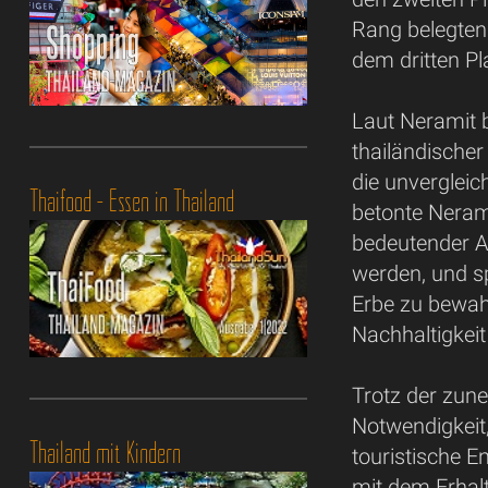
Rang belegten.
dem dritten Pl
Laut Neramit b
thailändischer 
die unverglei
Thaifood - Essen in Thailand
betonte Neramit
bedeutender A
werden, und s
Erbe zu bewah
Nachhaltigkei
Trotz der zun
Notwendigkeit
Thailand mit Kindern
touristische E
mit dem Erhal