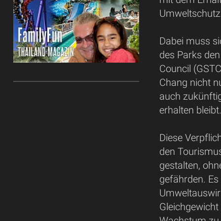
Umweltschut
Dabei muss si
des Parks den 
Council (GSTC)
Chang nicht nu
auch zukünfti
erhalten bleibt
Diese Verpflic
den Tourismus 
gestalten, ohn
gefährden. Es
Umweltauswir
Gleichgewicht
Wachstum zu 