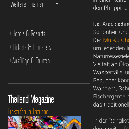
den Philippine
Die Auszeichn
Hotels & Resorts
Schönheit und 
Der
Mu Ko Cha
Tickets & Transfers
umliegenden In
Naturreiseziel
Ausflüge & Touren
Vielfalt an Ö
Wasserfälle, u
Besucher könne
Wandern, Schn
Thailand Magazine
Fischergemein
das traditione
Einkaufen in Thailand
In der Ranglis
den zweiten Pl