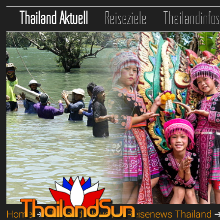
Thailand Aktuell
Reiseziele
Thailandinfo
Home
➔
Thailand Aktuell
➔
Reisenews Thailand