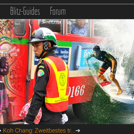
s
Blitz-Guides
Forum
➔
Koh Chang: Zweitbestes tr...
➔