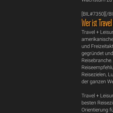
[BIL#7350][/B
Wer ist Travel
Travel + Leisu
amerikanische
und Freizeitak
gegründet und
Reisebranche. 
Reiseempfehlu
Reisezielen, L
der ganzen We
Travel + Leisu
besten Reisezi
Orientierung f