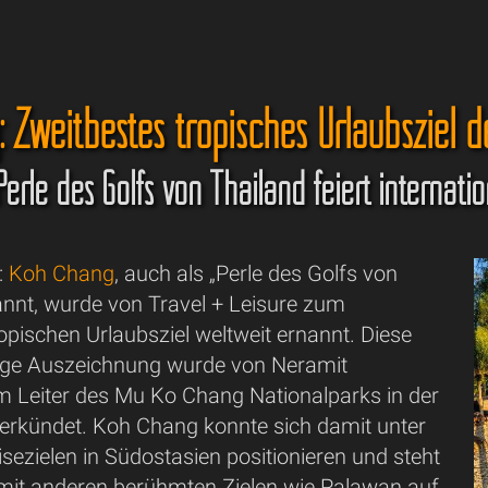
 Zweitbestes tropisches Urlaubsziel d
Perle des Golfs von Thailand feiert internat
t:
Koh Chang
, auch als „Perle des Golfs von
annt, wurde von Travel + Leisure zum
opischen Urlaubsziel weltweit ernannt. Diese
tige Auszeichnung wurde von Neramit
 Leiter des Mu Ko Chang Nationalparks in der
 verkündet. Koh Chang konnte sich damit unter
sezielen in Südostasien positionieren und steht
e mit anderen berühmten Zielen wie Palawan auf