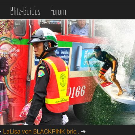
s
Blitz-Guides
Forum
➔
LaLisa von BLACKPINK bric...
➔