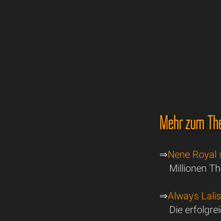
Mehr zum Th
⇒
Nene Royal 
Millionen T
⇒
Always Lali
Die erfolgre