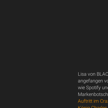
Lisa von BLAC
angefangen vo
wie Spotify un
Markenbotscha
Auftritt im Cr
König Charles