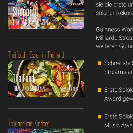
sie die erste u
solcher Rekord
Guinness Worl
Milliarde Strea
weiteren Guin
Thaifood - Essen in Thailand
Schnellste 
Streams auf
Erste Solo
Award gew
Erste Solo
Thailand mit Kindern
Music Awa