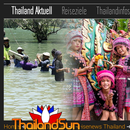
Thailand Aktuell
Reiseziele
Thailandinfo
Home
➔
Thailand Aktuell
➔
Reisenews Thailand