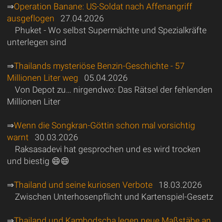
⇒
Operation Banane: US-Soldat nach Affenangriff
ausgeflogen
27.04.2026
Phuket - Wo selbst Supermächte und Spezialkräfte
unterlegen sind
⇒
Thailands mysteriöse Benzin-Geschichte - 57
Millionen Liter weg
05.04.2026
Von Depot zu… nirgendwo: Das Rätsel der fehlenden
Millionen Liter
⇒
Wenn die Songkran-Göttin schon mal vorsichtig
warnt
30.03.2026
Raksasadevi hat gesprochen und es wird trocken
und biestig 😄😄
⇒
Thailand und seine kuriosen Verbote
18.03.2026
Zwischen Unterhosenpflicht und Kartenspiel-Gesetz
⇒
Thailand und Kambodscha legen neue Maßstäbe an