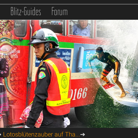
s
Blitz-Guides
Forum
➔
Lotosblütenzauber auf Tha...
➔