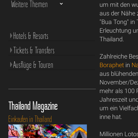
um mit den wu
aus der Nähe z
"Bua Tong" in T
Erleuchtung un
Hotels & Resorts
Thailand.
Tickets & Transfers
Zahlreiche B
Ausflüge & Touren
Boraphet
in
N
aus blühenden
November/Deze
mehr als 100 
Jahreszeit und
Thailand Magazine
um ein Vielfac
inne hat.
Einkaufen in Thailand
Millionen Lot