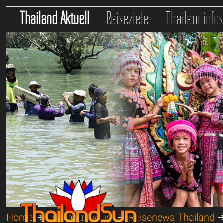
Thailand Aktuell
Reiseziele
Thailandinfo
Home
➔
Thailand Aktuell
➔
Reisenews Thailand