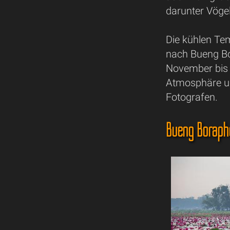
darunter Vögel
Die kühlen Te
nach Bueng Bo
November bis A
Atmosphäre un
Fotografen.
Bueng Boraphe