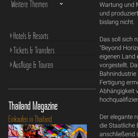
Wartung und M
und produzier
bislang nicht.
Hotels & Resorts
Das soll sich
"Beyond Horizo
Tickets & Transfers
eigenen Land 
Ausflüge & Touren
vorgestellt. Da
Bahnindustrie 
Fertigung ermö
Abhängigkeit 
hochqualifizie
Thailand Magazine
Der elegante r
Einkaufen in Thailand
die Staatliche
anschließend s