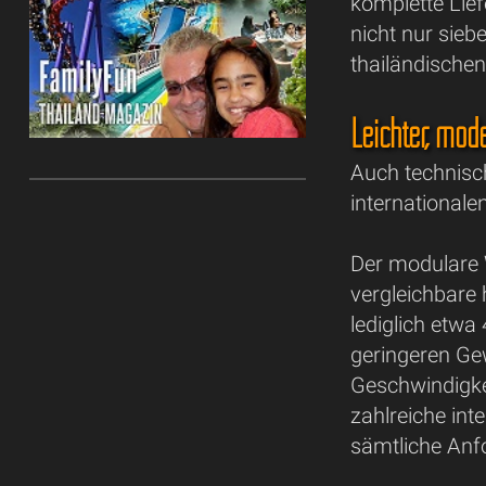
komplette Lief
nicht nur sieb
thailändischen
Leichter, mod
Auch technisc
internationale
Der modulare 
vergleichbare
lediglich etwa
geringeren Ge
Geschwindigke
zahlreiche in
sämtliche Anf