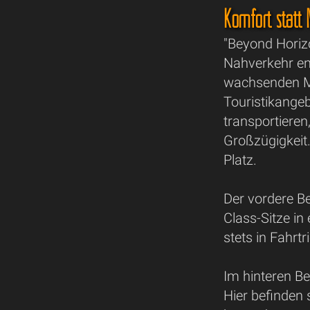
Komfort statt
"Beyond Horiz
Nahverkehr ent
wachsenden Ma
Touristikangeb
transportiere
Großzügigkeit.
Platz.
Der vordere B
Class-Sitze in
stets in Fahrt
Im hinteren Be
Hier befinden 