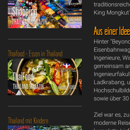
traditionsre
King Mongkut´
Aus einer Ide
Hinter "Beyond
Eisenbahnwage
Thaifood - Essen in Thailand
Ingenieure, W
gemeinsam an 
Ingenieurfakul
Ladkrabang, u
Hochschulbild
sowie über 30
Ziel war es, z
Thailand mit Kindern
moderne Reise