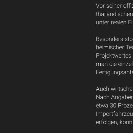
Vor seiner off
thailändischen
unter realen 
Besonders stol
heimischer Te
Projektwertes
man die einze
Fertigungsante
Auch wirtschaf
Nach Angaben 
etwa 30 Proze
Importfahrzeug
erfolgen, könn