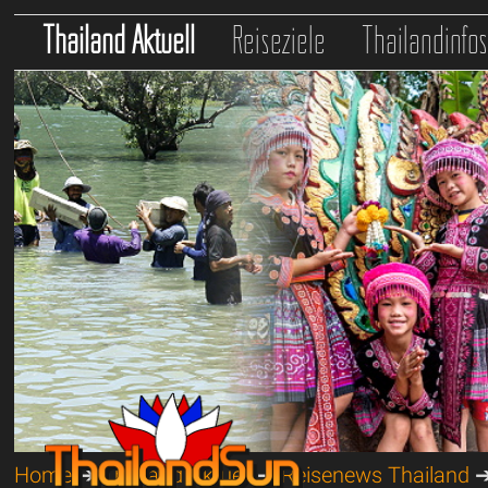
Thailand Aktuell
Reiseziele
Thailandinfo
Home
➔
Thailand Aktuell
➔
Reisenews Thailand