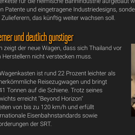
erkette für die heimische Bahnindustrie aufgebaut 
en Patente und eingetragene Industriedesigns, sond
 Zulieferern, das künftig weiter wachsen soll.
erner und deutlich günstiger
h zeigt der neue Wagen, dass sich Thailand vor
n Herstellern nicht verstecken muss.
Wagenkasten ist rund 22 Prozent leichter als
 herkömmliche Reisezugwagen und bringt
 41 Tonnen auf die Schiene. Trotz seines
wichts erreicht "Beyond Horizon"
iten von bis zu 120 km/h und erfüllt
ternationale Eisenbahnstandards sowie
orderungen der SRT.