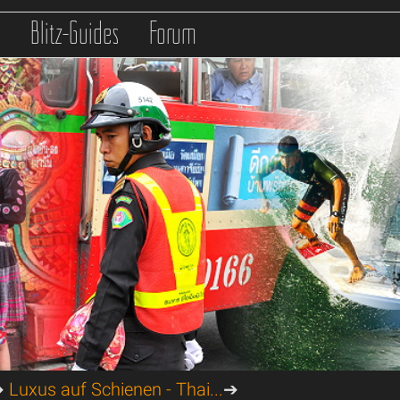
s
Blitz-Guides
Forum
➔
Luxus auf Schienen - Thai...
➔