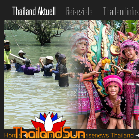
Thailand Aktuell
Reiseziele
Thailandinfo
Home
➔
Thailand Aktuell
➔
Reisenews Thailand