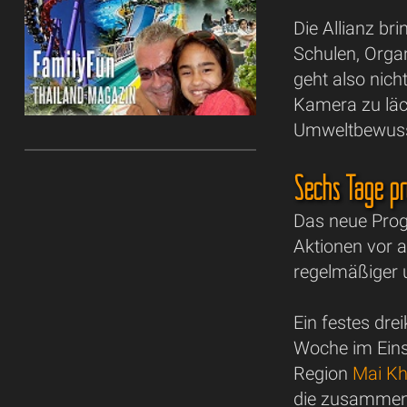
Die Allianz br
Schulen, Orga
geht also nich
Kamera zu läch
Umweltbewusst
Sechs Tage pr
Das neue Prog
Aktionen vor a
regelmäßiger u
Ein festes dre
Woche im Einsa
Region
Mai K
die zusammen 