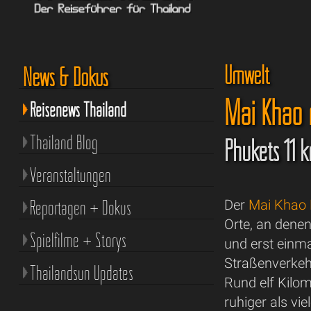
Umwelt
News & Dokus
Mai Khao 
Reisenews Thailand
Thailand Blog
Phukets 11 k
Veranstaltungen
Reportagen + Dokus
Der
Mai Khao
Orte, an dene
Spielfilme + Storys
und erst einm
Straßenverkehr
Thailandsun Updates
Rund elf Kilom
ruhiger als vi