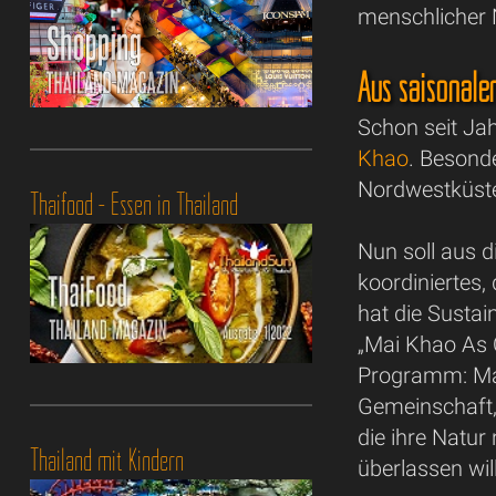
menschlicher 
Aus saisonale
Schon seit Jah
Khao
. Besond
Nordwestküste
Thaifood - Essen in Thailand
Nun soll aus d
koordiniertes
hat die Sustai
„Mai Khao As O
Programm: Ma
Gemeinschaft,
die ihre Natur
Thailand mit Kindern
überlassen will