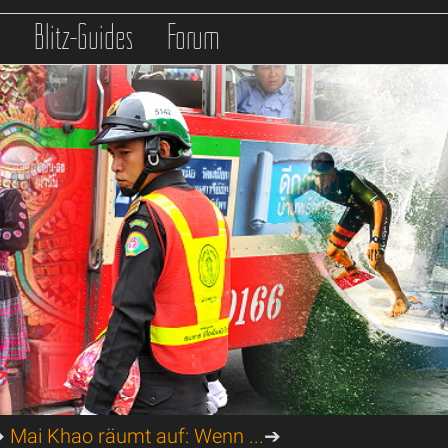
s
Blitz-Guides
Forum
➔
Mai Khao räumt auf: Wenn ...
➔