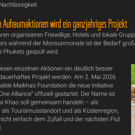
Nachlässigkeit.
n Aufräumaktionen wird ein ganzjähriges Projekt
ren organisieren Freiwillige, Hotels und lokale Gru
ers während der Monsunmonate ist der Bedarf groß, 
 Phukets gespült wird.
iesen einzelnen Aktionen ein deutlich besser
, dauerhaftes Projekt werden. Am 2. Mai 2026
nable Maikhao Foundation die neue Initiative
ne Alliance“ offiziell gestartet. Der Name ist
i Khao soll gemeinsam handeln – als
 als Tourismusstandort und als Küstenregion,
 nicht einfach dem Zufall und der nächsten Flut
.