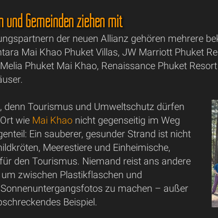
en und Gemeinden ziehen mit
ngspartnern der neuen Allianz gehören mehrere bek
ara Mai Khao Phuket Villas, JW Marriott Phuket Re
 Melia Phuket Mai Khao, Renaissance Phuket Resort
äuser.
ig, denn Tourismus und Umweltschutz dürfen
 Ort wie
Mai Khao
nicht gegenseitig im Weg
enteil: Ein sauberer, gesunder Strand ist nicht
hildkröten, Meerestiere und Einheimische,
für den Tourismus. Niemand reist ans andere
, um zwischen Plastikflaschen und
n Sonnenuntergangsfotos zu machen – außer
 abschreckendes Beispiel.