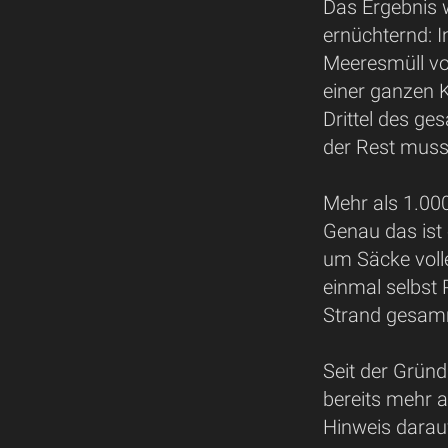
Das Ergebnis 
ernüchternd: 
Meeresmüll vo
einer ganzen 
Drittel des ge
der Rest muss
Mehr als 1.000
Genau das ist 
um Säcke voll
einmal selbst 
Strand gesamm
Seit der Grün
bereits mehr 
Hinweis darauf