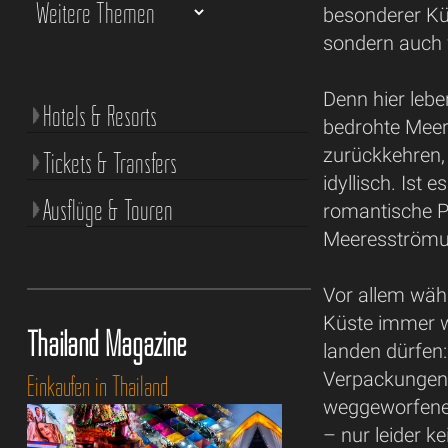
besonderer Küs
sondern auch f
Denn hier lebe
Hotels & Resorts
bedrohte Meer
zurückkehren, 
Tickets & Transfers
idyllisch. Ist
Ausflüge & Touren
romantische P
Meeresströmun
Vor allem wäh
Küste immer w
Thailand Magazine
landen dürfen:
Verpackungen,
Einkaufen in Thailand
weggeworfenes
– nur leider 