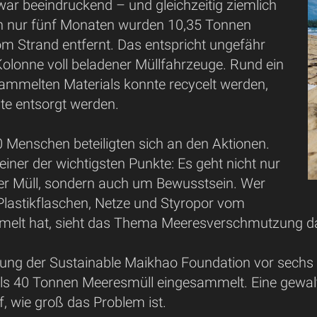
war beeindruckend – und gleichzeitig ziemlich
In nur fünf Monaten wurden 10,35 Tonnen
m Strand entfernt. Das entspricht ungefähr
Kolonne voll beladener Müllfahrzeuge. Rund ein
sammelten Materials konnte recycelt werden,
te entsorgt werden.
 Menschen beteiligten sich an den Aktionen.
einer der wichtigsten Punkte: Es geht nicht nur
er Müll, sondern auch um Bewusstsein. Wer
Plastikflaschen, Netze und Styropor vom
elt hat, sieht das Thema Meeresverschmutzung da
dung der Sustainable Maikhao Foundation vor sech
als 40 Tonnen Meeresmüll eingesammelt. Eine gewalt
, wie groß das Problem ist.