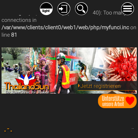
Warning
: mysqli_connect(): (08004/1040): Too many
connections in
/var/www/clients/client0/web1/web/php/myfunci.inc
on
line
81
Jetzt registrieren
.. - ..
..