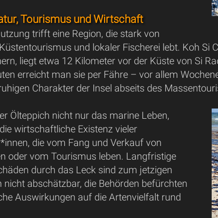
atur, Tourismus und Wirtschaft
tzung trifft eine Region, die stark von
üstentourismus und lokaler Fischerei lebt. Koh Si Ch
ern, liegt etwa 12 Kilometer vor der Küste von Si 
ten erreicht man sie per Fähre – vor allem Woche
ruhigen Charakter der Insel abseits des Massentour
er Ölteppich nicht nur das marine Leben,
ie wirtschaftliche Existenz vieler
*innen, die vom Fang und Verkauf von
n oder vom Tourismus leben. Langfristige
chäden durch das Leck sind zum jetzigen
h nicht abschätzbar, die Behörden befürchten
che Auswirkungen auf die Artenvielfalt rund