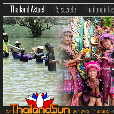
Thailand Aktuell
Reiseziele
Thailandinfo
Home
➔
Thailand Aktuell
➔
Reisenews Thailand