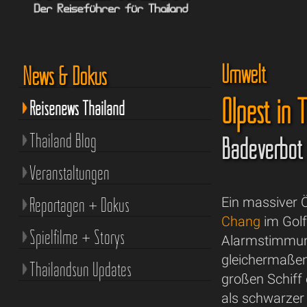
Umwelt
News & Dokus
Ölpest in 
Reisenews Thailand
Thailand Blog
Badeverbot 
Veranstaltungen
Reportagen + Dokus
Ein massiver Ö
Chang
im Golf
Spielfilme + Storys
Alarmstimmung
gleichermaße
Thailandsun Updates
großen Schiff 
als schwarzer