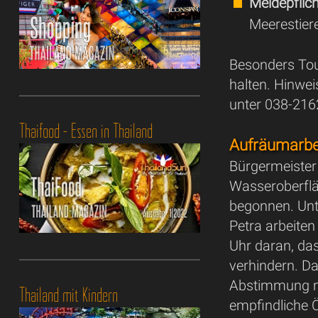
Meldepflich
Meerestier
Besonders Tou
halten. Hinwe
unter 038-216
Thaifood - Essen in Thailand
Aufräumarbe
Bürgermeister
Wasseroberflä
begonnen. Unt
Petra arbeite
Uhr daran, da
verhindern. D
Abstimmung m
Thailand mit Kindern
empfindliche Ö