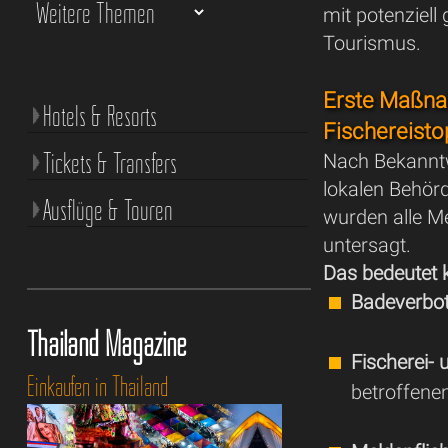
mit potenziell
Tourismus.
Erste Maßn
Hotels & Resorts
Fischereisto
Tickets & Transfers
Nach Bekanntw
lokalen Behörd
Ausflüge & Touren
wurden alle Me
untersagt.
Das bedeutet 
Badeverbo
Thailand Magazine
Fischerei-
Einkaufen in Thailand
betroffen