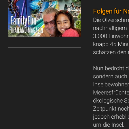
Folgen für N
Die Ölverschmu
nachhaltigem K
3.000 Einwohn
knapp 45 Minu
schätzen den 
Nun bedroht d
sondern auch d
Inselbewohner
Meeresfrüchte
ökologische S
Zeitpunkt noc
jedoch erhebli
um die Insel.