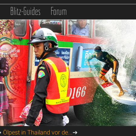
s
Blitz-Guides
Forum
➔
Ölpest in Thailand vor de...
➔