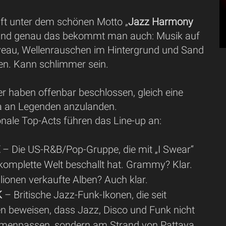
ft unter dem schönen Motto „
Jazz Harmony
 und genau das bekommt man auch: Musik auf
veau, Wellenrauschen im Hintergrund und Sand
en. Kann schlimmer sein.
er haben offenbar beschlossen, gleich eine
 an Legenden anzulanden.
onale Top-Acts führen das Line-up an:
E
– Die US-R&B/Pop-Gruppe, die mit „I Swear“
 komplette Welt beschallt hat. Grammy? Klar.
lionen verkaufte Alben? Auch klar.
K
– Britische Jazz-Funk-Ikonen, die seit
n beweisen, dass Jazz, Disco und Funk nicht
menpassen, sondern am Strand von Pattaya