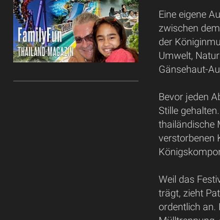
Eine eigene Au
zwischen dem 
der Königinmu
Umwelt, Natur
Gänsehaut-Auss
Bevor jeden Ab
Stille gehalte
thailändische
verstorbenen K
Königskomponi
Weil das Festi
trägt, zieht 
ordentlich an.