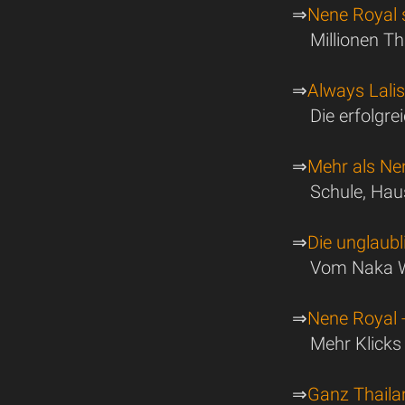
⇒
Nene Royal 
Millionen T
⇒
Always Lali
Die erfolgre
⇒
Mehr als Ne
Schule, Ha
⇒
Die unglaub
Vom Naka W
⇒
Nene Royal 
Mehr Klicks
⇒
Ganz Thaila