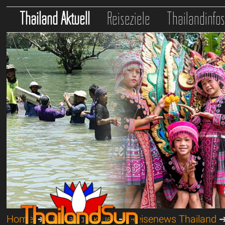
Thailand Aktuell
Reiseziele
Thailandinfo
Home
➔
Thailand Aktuell
➔
Reisenews Thailand