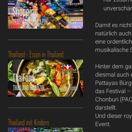
unverschäm
Damit es nicht 
natürlich auc
eine ordentlic
musikalische S
Thaifood - Essen in Thailand
Hinter dem ga
diesmal auch e
Pattayas Bürg
das Festival 
Chonburi (PAO)
darstellt.
Und dieser roy
Thailand mit Kindern
Event.