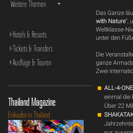
Das Ganze läu
with Nature
“,
Weltklasse-Ni
Hotels & Resorts
unter den Füß
Tickets & Transfers
Die Veranstalt
Ausflüge & Touren
ganze Armada
Zwei internati
ALL-4-ON
einmal die
Thailand Magazine
Über 22 Mil
Einkaufen in Thailand
SHAKATA
Jahrzehnte
nur zusam