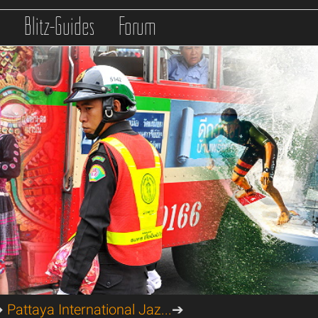
s
Blitz-Guides
Forum
➔
Pattaya International Jaz...
➔