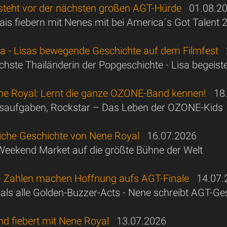
steht vor der nächsten großen AGT-Hürde
01.08.2
hais fiebern mit Nenes mit bei America´s Got Talent
sa - Lisas bewegende Geschichte auf dem Filmfest
2
ichste Thailänderin der Popgeschichte - Lisa begeiste
ne Royal: Lernt die ganze OZONE-Band kennen!
18.
usaufgaben, Rockstar – Das Leben der OZONE-Kids
liche Geschichte von Nene Royal
16.07.2026
eekend Market auf die größte Bühne der Welt
- Zahlen machen Hoffnung aufs AGT-Finale
14.07.
 als alle Golden-Buzzer-Acts - Nene schreibt AGT-Ge
nd fiebert mit Nene Royal
13.07.2026