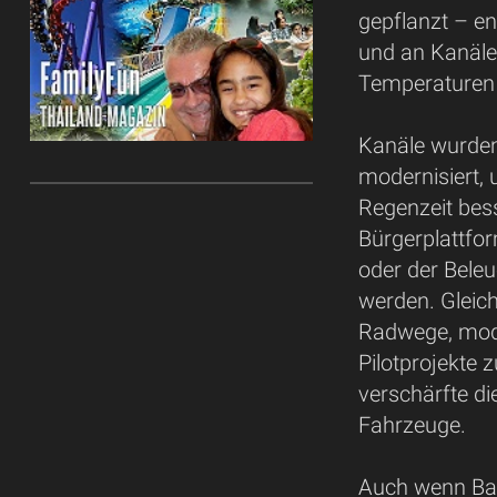
gepflanzt – en
und an Kanälen
Temperaturen 
Kanäle wurde
modernisiert
Regenzeit bess
Bürgerplattf
oder der Beleu
werden. Gleich
Radwege, moder
Pilotprojekte 
verschärfte di
Fahrzeuge.
Auch wenn Ban