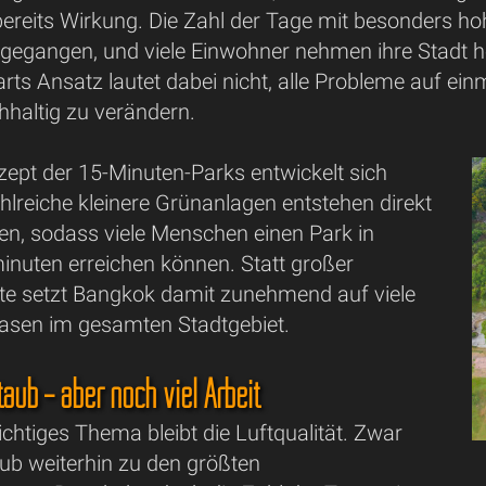
eits Wirkung. Die Zahl der Tage mit besonders hoh
gegangen, und viele Einwohner nehmen ihre Stadt he
ts Ansatz lautet dabei nicht, alle Probleme auf ein
chhaltig zu verändern.
ept der 15-Minuten-Parks entwickelt sich
ahlreiche kleinere Grünanlagen entstehen direkt
en, sodass viele Menschen einen Park in
nuten erreichen können. Statt großer
kte setzt Bangkok damit zunehmend auf viele
Oasen im gesamten Stadtgebiet.
taub – aber noch viel Arbeit
ichtiges Thema bleibt die Luftqualität. Zwar
aub weiterhin zu den größten