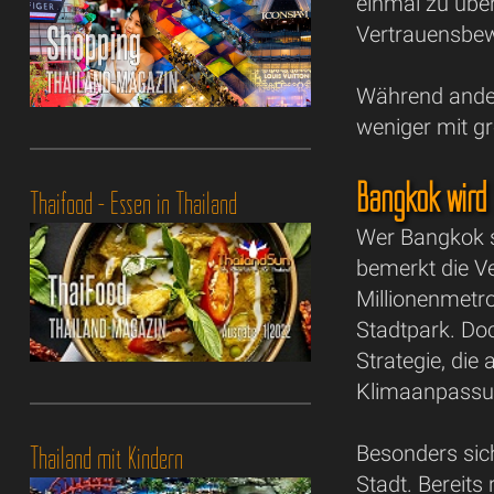
einmal zu übe
Vertrauensbew
Während andere
weniger mit g
Bangkok wird S
Thaifood - Essen in Thailand
Wer Bangkok s
bemerkt die V
Millionenmetro
Stadtpark. Doc
Strategie, die
Klimaanpassun
Thailand mit Kindern
Besonders sich
Stadt. Bereit