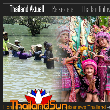
Thailand Aktuell
Reiseziele
Thailandinfo
Home
➔
Thailand Aktuell
➔
Reisenews Thailand