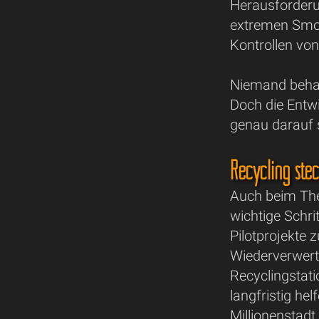
Herausforderu
extremen Smog
Kontrollen vo
Niemand behau
Doch die Entwi
genau darauf s
Recycling ste
Auch beim The
wichtige Schrit
Pilotprojekte 
Wiederverwer
Recyclingstat
langfristig he
Millionenstadt