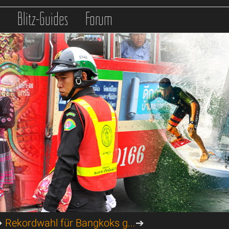
s
Blitz-Guides
Forum
➔
Rekordwahl für Bangkoks g...
➔