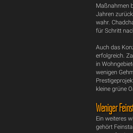
Maßnahmen ber
Jahren zurück
wahr. Chadchar
für Schritt na
Auch das Konz
erfolgreich. Z
in Wohngebiet
wenigen Gehmi
Prestigeproje
kleine grüne 
Weniger Feins
Ein weiteres w
gehört Feinst