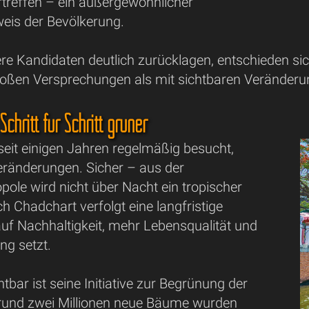
rtreffen – ein außergewöhnlicher
eis der Bevölkerung.
 Kandidaten deutlich zurücklagen, entschieden sich 
roßen Versprechungen als mit sichtbaren Veränderun
chritt für Schritt grüner
eit einigen Jahren regelmäßig besucht,
eränderungen. Sicher – aus der
pole wird nicht über Nacht ein tropischer
h Chadchart verfolgt eine langfristige
 auf Nachhaltigkeit, mehr Lebensqualität und
g setzt.
tbar ist seine Initiative zur Begrünung der
s rund zwei Millionen neue Bäume wurden