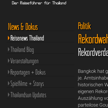
Politik
News & Dokus
Rekordwah
Reisenews Thailand
Thailand Blog
Rekordverdä
Veranstaltungen
Reportagen + Dokus
Bangkok hat g
je. Amtsinhabe
Spielfilme + Storys
historischen W
eigenen Rekor
Thailandsun Updates
Auszählung vo
parteilose Gou