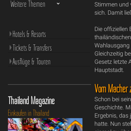
Stimmen und v
sich. Damit li
Die offiziell
Hotels & Resorts
thailändische
Wahlausgang b
Tickets & Transfers
Gleichzeitig b
Ausflüge & Touren
Gesetz letzte 
Hauptstadt.
Vom Macher z
Thailand Magazine
Schon bei sei
Geschichte. Mi
Einkaufen in Thailand
Ergebnis, das
hatte. Nun ste