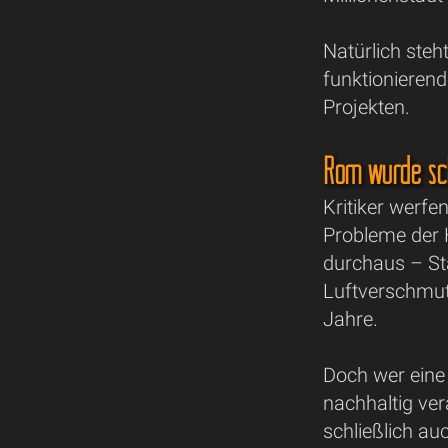
Natürlich ste
funktionierend
Projekten.
Rom wurde sch
Kritiker werfe
Probleme der 
durchaus – S
Luftverschmut
Jahre.
Doch wer eine 
nachhaltig ve
schließlich au