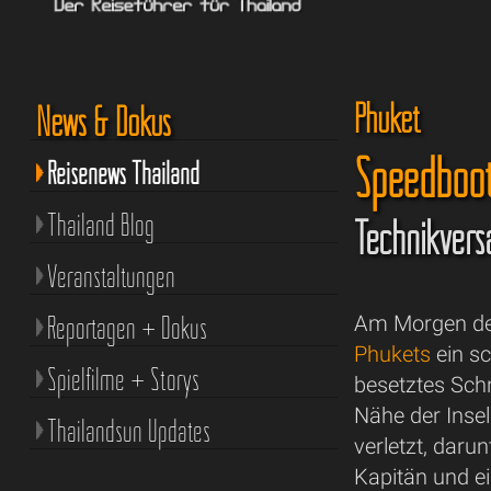
Phuket
News & Dokus
Speedboot
Reisenews Thailand
Thailand Blog
Technikvers
Veranstaltungen
Reportagen + Dokus
Am Morgen des 
Phukets
ein sc
Spielfilme + Storys
besetztes Schn
Nähe der Inse
Thailandsun Updates
verletzt, darun
Kapitän und e