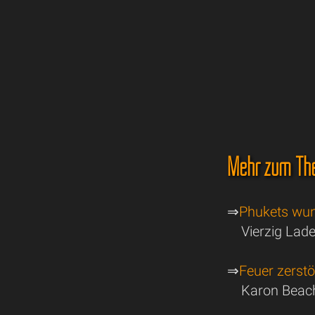
Mehr zum Th
⇒
Phukets wun
Vierzig Lade
⇒
Feuer zerst
Karon Beac