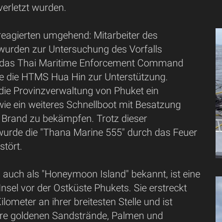
verletzt wurden.
reagierten umgehend: Mitarbeiter des
urden zur Untersuchung des Vorfalls
d das Thai Maritime Enforcement Command
te die HTMS Hua Hin zur Unterstützung.
 die Provinzverwaltung von Phuket ein
ie ein weiteres Schnellboot mit Besatzung
n Brand zu bekämpfen. Trotz dieser
rde die "Thana Marine 555" durch das Feuer
stört.
, auch als "Honeymoon Island" bekannt, ist eine
 Insel vor der Ostküste Phukets. Sie erstreckt
ilometer an ihrer breitesten Stelle und ist
hre goldenen Sandstrände, Palmen und