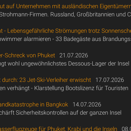
ut auf Unternehmen mit ausländischen Eigentümer
trohmann-Firmen. Russland, Großbritannien und C
t - Lebensgefährliche Strömungen trotz Sonnensch
hwimmer alarmieren - 33 Badegäste aus Brandungs
er-Schreck von Phuket
21.07.2026
engt wohl ungewöhnlichstes Dessous-Lager der Insel
t durch: 23 Jet-Ski-Verleiher erwischt
17.07.2026
n verhängt - Klarstellung Bootslizenz für Touristen
andkatastrophe in Bangkok
14.07.2026
härft Sicherheitskontrollen auf der ganzen Insel
sserflugzeuge für Phuket, Krabi und die Inseln
08.0