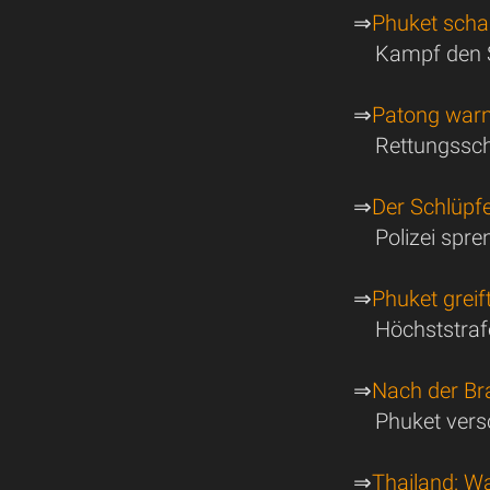
⇒
Phuket scha
Kampf den S
⇒
Patong warn
Rettungssc
⇒
Der Schlüpf
Polizei spr
⇒
Phuket greif
Höchststrafe
⇒
Nach der Br
Phuket versc
⇒
Thailand: Wa