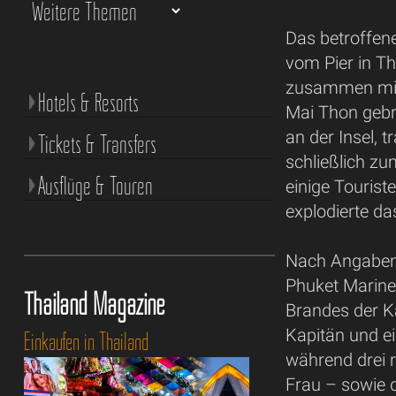
Das betroffene
vom Pier in T
zusammen mit 
Hotels & Resorts
Mai Thon gebr
an der Insel, 
Tickets & Transfers
schließlich z
Ausflüge & Touren
einige Touris
explodierte das
Nach Angaben 
Phuket Marine
Thailand Magazine
Brandes der K
Kapitän und ei
Einkaufen in Thailand
während drei 
Frau – sowie d