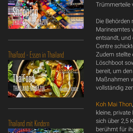
Trümmerteile 
Die Behörden 
Marineamtes w
entsandt, un
Centre schick
Thaifood - Essen in Thailand
Zudem stellte
Löschboot sow
bereit, um de
Maßnahmen wu
vollständig zer
Koh Mai Thon
kleine, private
sich über 2,5 K
Thailand mit Kindern
berühmt für i