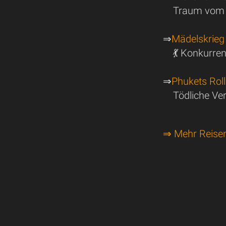
Traum vom s
⇒
Mädelskrieg
💃 Konkurre
⇒
Phukets Rol
Tödliche Ve
⇒ Mehr Reise