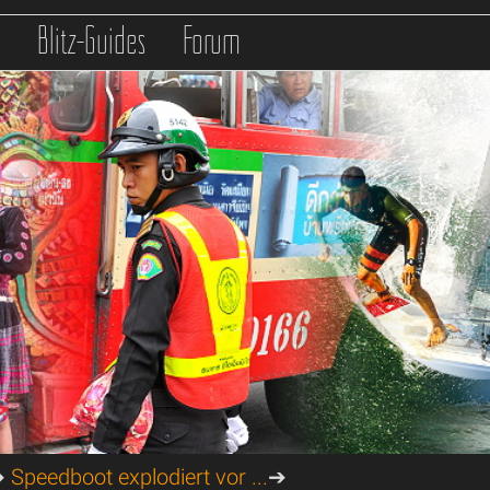
s
Blitz-Guides
Forum
➔
Speedboot explodiert vor ...
➔