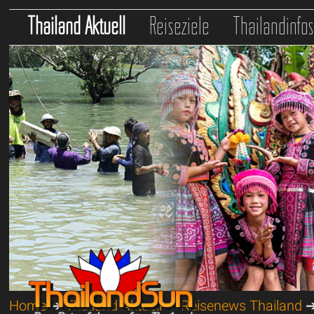
Thailand Aktuell
Reiseziele
Thailandinfo
Home
➔
Thailand Aktuell
➔
Reisenews Thailand