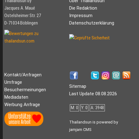
Thailandsun by
Über Thailandsun
Jacques A. Maué
Die Redaktion
Ostelsheimer Str. 27
Impressum
D-71034 Böblingen
Datenschutzerklärung
Kontakt/Anfragen
Umfrage
Sitemap
Besuchermeinungen
Last Update 08.08.2026
Mediadaten
Werbung Anfrage
M: 0
Y: 0
A: 3948
Thailandsun is powered by
jamjam CMS