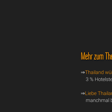
Mehr zum The
⇒
Thailand wü
3 % Hotelst
⇒
Liebe Thail
manchmal b