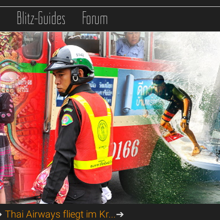
s
Blitz-Guides
Forum
➔
Thai Airways fliegt im Kr...
➔