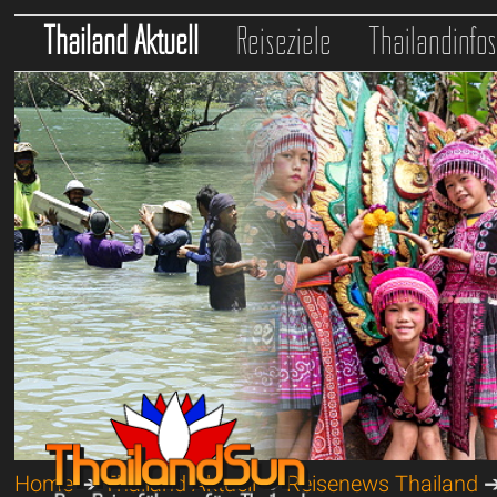
Thailand Aktuell
Reiseziele
Thailandinfo
Home
➔
Thailand Aktuell
➔
Reisenews Thailand