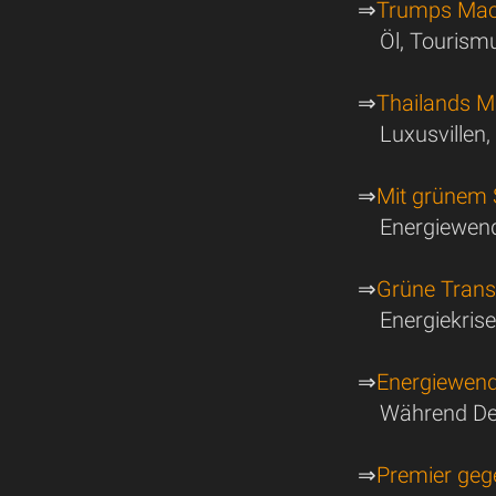
⇒
Trumps Mach
Öl, Tourism
⇒
Thailands M
Luxusvillen
⇒
Mit grünem S
Energiewende
⇒
Grüne Transf
Energiekris
⇒
Energiewend
Während Deu
⇒
Premier geg