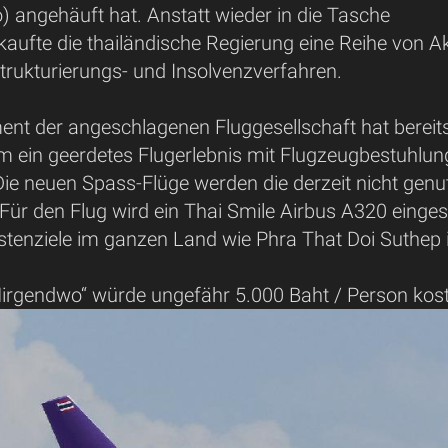
o) angehäuft hat. Anstatt wieder in die Tasche
rkaufte die thailändische Regierung eine Reihe von
rukturierungs- und Insolvenzverfahren.
t der angeschlagenen Fluggesellschaft hat bereit
um ein geerdetes Flugerlebnis mit Flugzeugbestuhlung
ie neuen Spass-Flüge werden die derzeit nicht genu
Für den Flug wird ein Thai Smile Airbus A320 einge
istenziele im ganzen Land wie Phra That Doi Suthep
 Nirgendwo“ würde ungefähr 5.000 Baht / Person kos