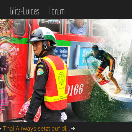
s
Blitz-Guides
Forum
➔
Thai Airways setzt auf di...
➔