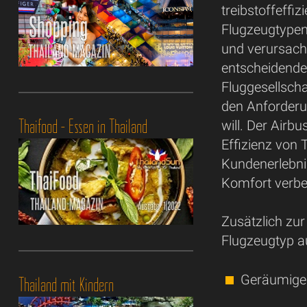
treibstoffeffi
Flugzeugtypen
und verursacht
entscheidender
Fluggesellsch
den Anforderu
Thaifood - Essen in Thailand
will. Der Airbu
Effizienz von 
Kundenerlebni
Komfort verbe
Zusätzlich zur
Flugzeugtyp au
Geräumige
Thailand mit Kindern