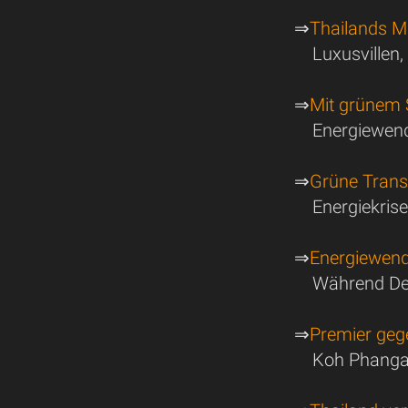
⇒
Thailands M
Luxusvillen
⇒
Mit grünem S
Energiewende
⇒
Grüne Transf
Energiekris
⇒
Energiewend
Während Deu
⇒
Premier geg
Koh Phangan