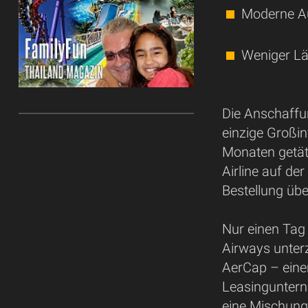
Moderne Au
Weniger Lä
Die Anschaffu
einzige Großin
Monaten getäti
Airline auf de
Bestellung üb
Nur einen Tag 
Airways unter
AerCap – eine
Leasinguntern
eine Mischung