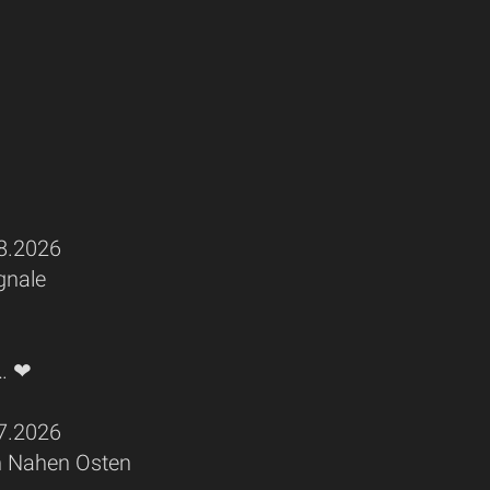
.2026
gnale
d… ❤
.2026
en Nahen Osten