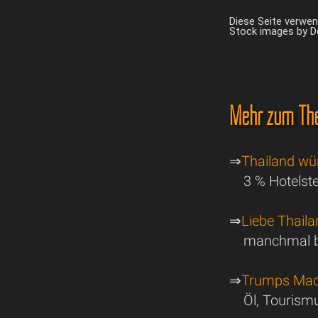
Diese Seite verwe
Stock images by 
Mehr zum The
⇒
Thailand wü
3 % Hotelst
⇒
Liebe Thail
manchmal b
⇒
Trumps Mach
Öl, Tourism