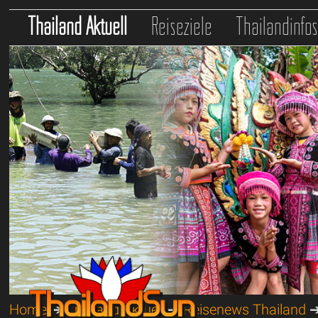
Thailand Aktuell
Reiseziele
Thailandinfo
Home
➔
Thailand Aktuell
➔
Reisenews Thailand