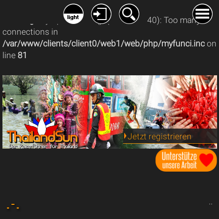
Warning
: mysqli_connect(): (08004/1040): Too many
connections in
/var/www/clients/client0/web1/web/php/myfunci.inc
on
line
81
Jetzt registrieren
.. - ..
..