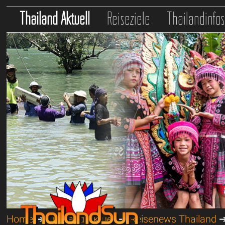
Thailand Aktuell
Reiseziele
Thailandinfo
Home
➔
Thailand Aktuell
➔
Reisenews Thailand