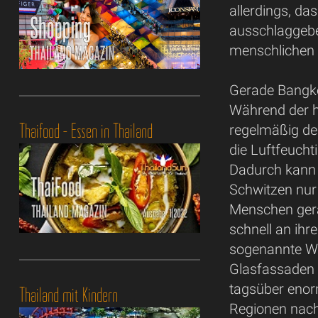
allerdings, da
ausschlaggebe
menschlichen 
Gerade Bangko
Während der h
Thaifood - Essen in Thailand
regelmäßig deu
die Luftfeucht
Dadurch kann 
Schwitzen nur
Menschen gera
schnell an ih
sogenannte Wä
Glasfassaden u
tagsüber enor
Thailand mit Kindern
Regionen nach