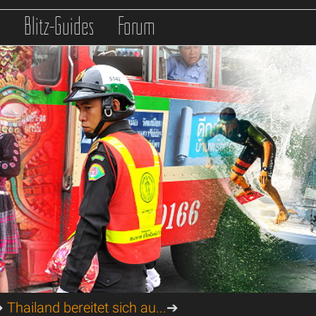
s
Blitz-Guides
Forum
➔
Thailand bereitet sich au...
➔