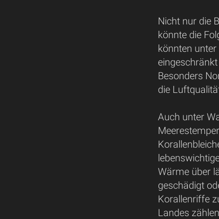
Nicht nur die
könnte die Fol
könnten unter
eingeschränkt
Besonders Nor
die Luftqualit
Auch unter Wa
Meerestempera
Korallenbleich
lebenswichtige
Wärme über lä
geschädigt ode
Korallenriffe 
Landes zählen,