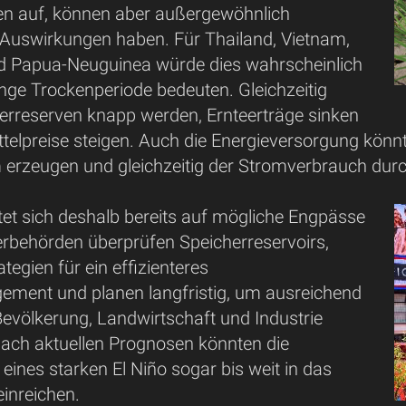
lten auf, können aber außergewöhnlich
 Auswirkungen haben. Für Thailand, Vietnam,
d Papua-Neuguinea würde dies wahrscheinlich
nge Trockenperiode bedeuten. Gleichzeitig
rreserven knapp werden, Ernteerträge sinken
telpreise steigen. Auch die Energieversorgung könn
 erzeugen und gleichzeitig der Stromverbrauch dur
tet sich deshalb bereits auf mögliche Engpässe
erbehörden überprüfen Speicherreservoirs,
tegien für ein effizienteres
ent und planen langfristig, um ausreichend
Bevölkerung, Landwirtschaft und Industrie
Nach aktuellen Prognosen könnten die
ines starken El Niño sogar bis weit in das
inreichen.