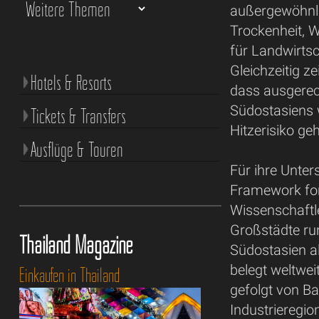
außergewöhnli
Trockenheit, 
für Landwirtsc
Gleichzeitig ze
Hotels & Resorts
dass ausgerec
Südostasiens 
Tickets & Transfers
Hitzerisiko ge
Ausflüge & Touren
Für ihre Unte
Framework for
Wissenschaftle
Großstädte run
Thailand Magazine
Südostasien a
belegt weltwei
Einkaufen in Thailand
gefolgt von B
Industrieregi