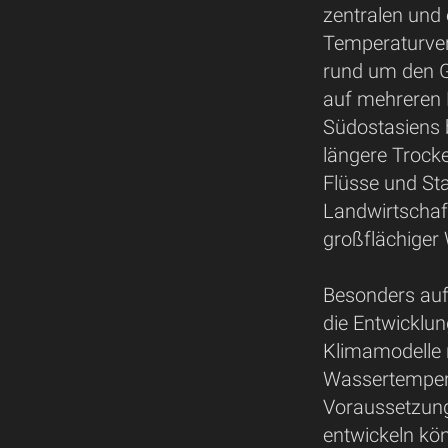
zentralen und 
Temperaturver
rund um den G
auf mehreren 
Südostasiens b
längere Trock
Flüsse und St
Landwirtschaf
großflächiger
Besonders auf
die Entwicklu
Klimamodelle 
Wassertempera
Voraussetzung
entwickeln kö