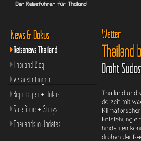
Wetter
News & Dokus
Thailand b
Reisenews Thailand
Thailand Blog
Droht Südos
Veranstaltungen
Reportagen + Dokus
Thailand und 
derzeit mit w
Spielfilme + Storys
Klimaforscher 
Entstehung ei
Thailandsun Updates
hindeuten könn
drohen der R