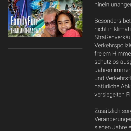
hinein unange
Besonders betr
nicht in klima
Straßenverkäuf
Verkehrspolizi
freiem Himme
schutzlos ausg
Jahren immer 
und Verkehrsf
natürliche Abk
versiegelten F
Zusätzlich so
Veränderungen 
sieben Jahre 