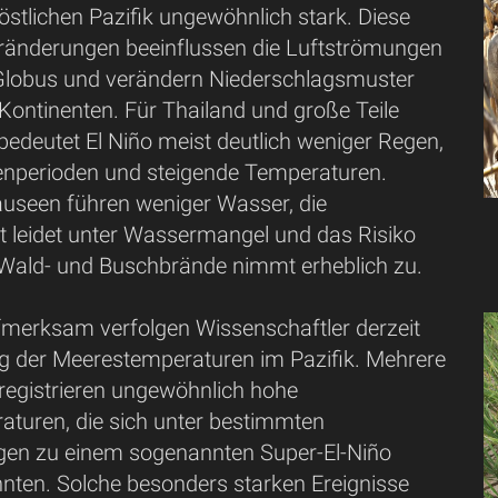
östlichen Pazifik ungewöhnlich stark. Diese
änderungen beeinflussen die Luftströmungen
lobus und verändern Niederschlagsmuster
Kontinenten. Für Thailand und große Teile
edeutet El Niño meist deutlich weniger Regen,
enperioden und steigende Temperaturen.
auseen führen weniger Wasser, die
t leidet unter Wassermangel und das Risiko
 Wald- und Buschbrände nimmt erheblich zu.
merksam verfolgen Wissenschaftler derzeit
ng der Meerestemperaturen im Pazifik. Mehrere
registrieren ungewöhnlich hohe
turen, die sich unter bestimmten
en zu einem sogenannten Super-El-Niño
nnten. Solche besonders starken Ereignisse