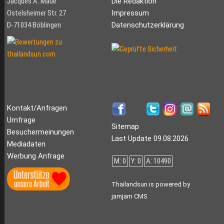
Jacques A. Maué
Die Redaktion
Ostelsheimer Str. 27
Impressum
D-71034 Böblingen
Datenschutzerklärung
Kontakt/Anfragen
Umfrage
Sitemap
Besuchermeinungen
Last Update 09.08.2026
Mediadaten
Werbung Anfrage
M: 0
Y: 0
A: 10490
Thailandsun is powered by
jamjam CMS