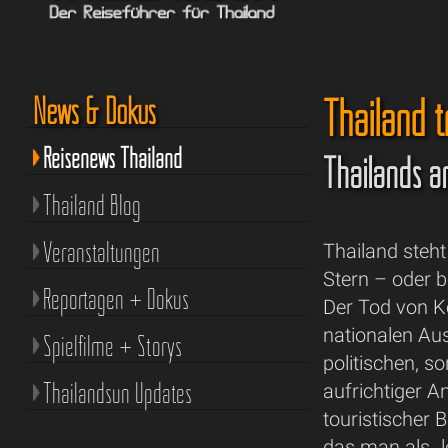
Thailand t
News & Dokus
Reisenews Thailand
Thailands an
Thailand Blog
Veranstaltungen
Thailand steh
Stern – oder b
Reportagen + Dokus
Der Tod von Kö
nationalen Au
Spielfilme + Storys
politischen, s
Thailandsun Updates
aufrichtiger A
touristischer 
das man als „l