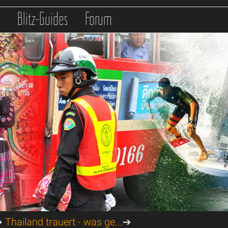
s
Blitz-Guides
Forum
➔
Thailand trauert - was ge...
➔