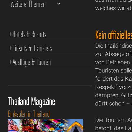
welches wir a
Kein offiziell
Hotels & Resorts
Die thailändi
Tickets & Transfers
zur Absage öf
Ausflüge & Touren
von Betrieben 
Touristen soll
fordert das Kab
Respekt“ vorz
dämpfen, Glitz
Thailand Magazine
dürft schon – a
Einkaufen in Thailand
Die Tourism Au
betont, das La