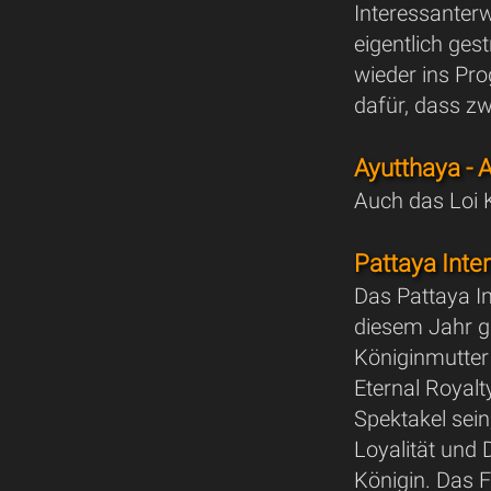
Interessanterw
eigentlich ge
wieder ins P
dafür, dass zw
Ayutthaya - 
Auch das Loi K
Pattaya Inte
Das Pattaya In
diesem Jahr g
Königinmutter 
Eternal Royalty
Spektakel sei
Loyalität und
Königin. Das 