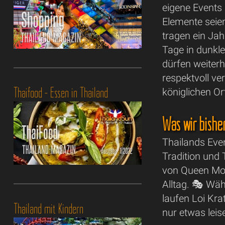
eigene Events
Elemente seien
tragen ein Jah
Tage in dunkle
dürfen weiterh
respektvoll ve
Thaifood - Essen in Thailand
königlichen Or
Was wir bishe
Thailands Eve
Tradition und
von Queen Mot
Alltag. 🎭 Wäh
laufen Loi Kr
Thailand mit Kindern
nur etwas leis