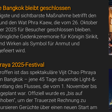
e Bangkok bleibt geschlossen
tigste und sichtbarste Maßnahme betrifft den
und den Wat Phra Kaew, die vom 26. Oktober
er 2025 für Besucher geschlossen bleiben.
königliche Gedenkzeremonie für Königin Sirikit,
nd Wirken als Symbol für Anmut und
efeiert wird.
hraya 2025-Festival
offen ist das spektakuläre Vijit Chao Phraya
 in Bangkok – jene 45 Tage dauernde Light-&-
tlang des Flusses, die vom 1. November bis
eplant war. Offiziell wurde es „bis auf
choben“, um der Trauerzeit Rechnung zu
kursieren Gerüchte über einen neuen Start am