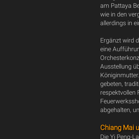
am Pattaya Be
wie in den ve
allerdings in 
Ergänzt wird 
eine Aufführu
Orchesterkonz
Ausstellung üb
Königinmutter
gebeten, tradi
respektvollen 
Feuerwerkssho
abgehalten, u
Chiang Mai 
Die Yi Peng-L