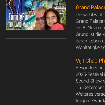
Grand Palac
Die wohl wich
Grand Palace 
bis 8. Novemb
Grund ist die 
deren Leben u
Wohltätigkeit g
Vijit Chao P
Besonders betr
2025-Festival
Sound-Show en
15. Dezember g
Weiteres vers
tragen. Zwar 