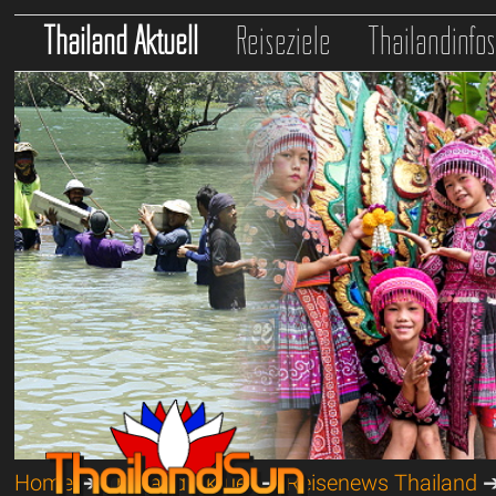
Thailand Aktuell
Reiseziele
Thailandinfo
Home
➔
Thailand Aktuell
➔
Reisenews Thailand