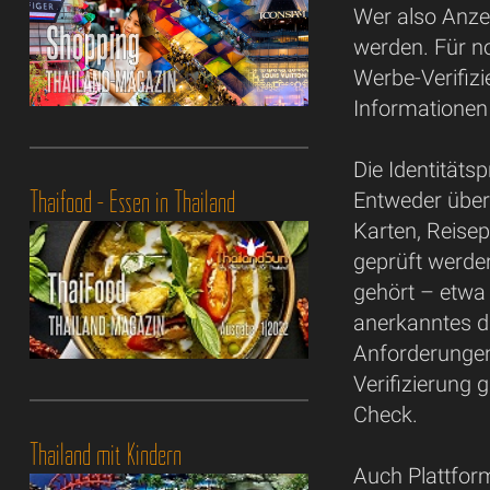
Wer also Anzei
werden. Für no
Werbe-Verifiz
Informationen 
Die Identitäts
Thaifood - Essen in Thailand
Entweder über
Karten, Reise
geprüft werde
gehört – etwa 
anerkanntes di
Anforderungen
Verifizierung g
Check.
Thailand mit Kindern
Auch Plattfor