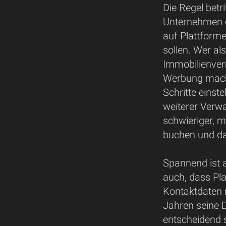
Die Regel betr
Unternehmen o
auf Plattforme
sollen. Wer al
Immobilienver
Werbung mach
Schritte einste
weiterer Verwa
schwieriger, 
buchen und da
Spannend ist 
auch, dass Pl
Kontaktdaten m
Jahren seine D
entscheidend s