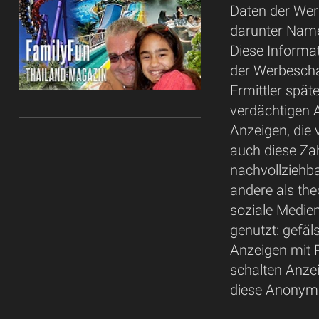
Daten der Wer
darunter Name
Diese Inform
der Werbescha
Ermittler spät
verdächtigen A
Anzeigen, die
auch diese Zah
nachvollziehba
andere als th
soziale Medie
genutzt: gefä
Anzeigen mit P
schalten Anze
diese Anonymi