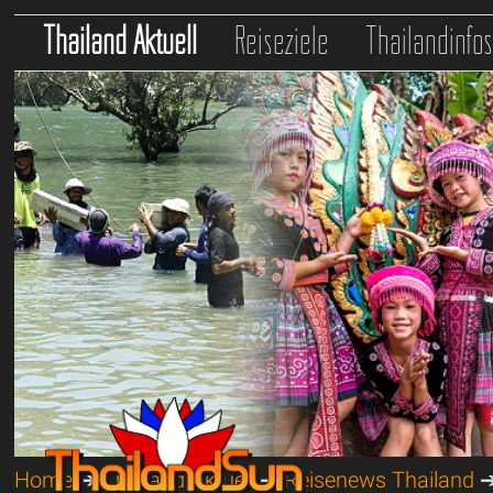
Thailand Aktuell
Reiseziele
Thailandinfo
Home
➔
Thailand Aktuell
➔
Reisenews Thailand