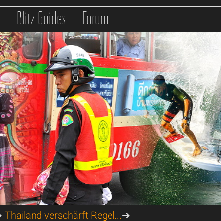
s
Blitz-Guides
Forum
➔
Thailand verschärft Regel...
➔