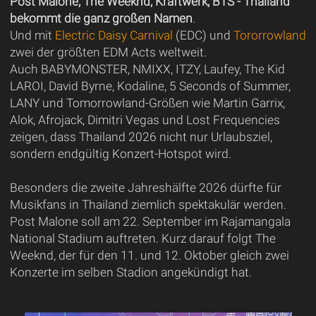
Post Malone, The Weeknd, Kraftwerk, BTS - Thailand
bekommt die ganz großen Namen
.
Und mit
Electric Daisy Carnival
(EDC) und
Tororrowland
zwei der größten EDM Acts weltweit.
Auch BABYMONSTER, NMIXX, ITZY, Laufey, The Kid
LAROI, David Byrne, Kodaline, 5 Seconds of Summer,
LANY und Tomorrowland-Größen wie Martin Garrix,
Alok, Afrojack, Dimitri Vegas und Lost Frequencies
zeigen, dass Thailand 2026 nicht nur Urlaubsziel,
sondern endgültig Konzert-Hotspot wird.
Besonders die zweite Jahreshälfte 2026 dürfte für
Musikfans in Thailand ziemlich spektakulär werden.
Post Malone soll am 22. September im Rajamangala
National Stadium auftreten. Kurz darauf folgt The
Weeknd, der für den 11. und 12. Oktober gleich zwei
Konzerte im selben Stadion angekündigt hat.