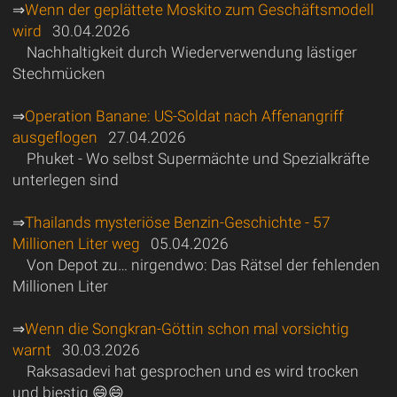
⇒
Wenn der geplättete Moskito zum Geschäftsmodell
wird
30.04.2026
Nachhaltigkeit durch Wiederverwendung lästiger
Stechmücken
⇒
Operation Banane: US-Soldat nach Affenangriff
ausgeflogen
27.04.2026
Phuket - Wo selbst Supermächte und Spezialkräfte
unterlegen sind
⇒
Thailands mysteriöse Benzin-Geschichte - 57
Millionen Liter weg
05.04.2026
Von Depot zu… nirgendwo: Das Rätsel der fehlenden
Millionen Liter
⇒
Wenn die Songkran-Göttin schon mal vorsichtig
warnt
30.03.2026
Raksasadevi hat gesprochen und es wird trocken
und biestig 😄😄