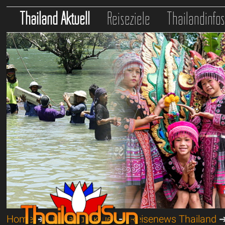
Thailand Aktuell
Reiseziele
Thailandinfo
Home
➔
Thailand Aktuell
➔
Reisenews Thailand