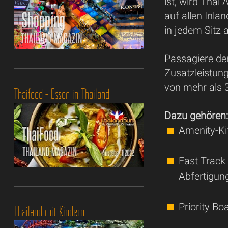
ist, wird Thai
auf allen Inla
in jedem Sitz 
Passagiere der
Zusatzleistun
von mehr als 
Thaifood - Essen in Thailand
Dazu gehören
Amenity-Kit
Fast Track 
Abfertigun
Priority B
Thailand mit Kindern