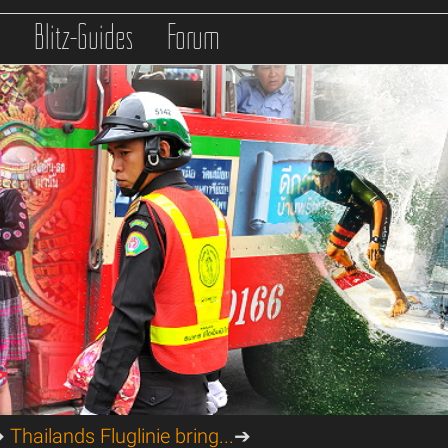
s
Blitz-Guides
Forum
➔
Thailands Fluglinie bring...
➔