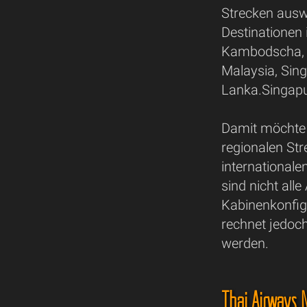
Strecken ausw
Destinationen
Kambodscha, L
Malaysia, Sing
Lanka.Singapu
Damit möchte 
regionalen St
international
sind nicht all
Kabinenkonfigu
rechnet jedoch
werden.
Thai Airways 