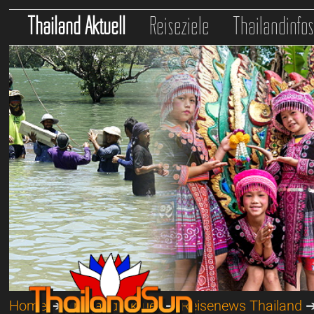
Thailand Aktuell
Reiseziele
Thailandinfo
Home
➔
Thailand Aktuell
➔
Reisenews Thailand