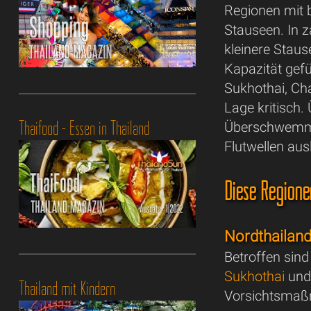
Regionen mit b
Stauseen. In z
kleinere Staus
Kapazität gef
Sukhothai, Ch
Lage kritisch
Thaifood - Essen in Thailand
Überschwemmu
Flutwellen aus
Diese Regione
Nordthailand
Betroffen sin
Sukhothai
und 
Thailand mit Kindern
Vorsichtsmaß