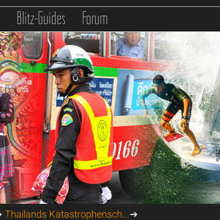
s
Blitz-Guides
Forum
➔
Thailands Katastrophensch...
➔