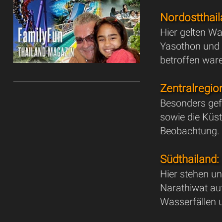
Nordostthail
Hier gelten W
Yasothon und 
betroffen war
Zentralregio
Besonders gef
sowie die Küs
Beobachtung.
Südthailand:
Hier stehen u
Narathiwat auf
Wasserfällen 