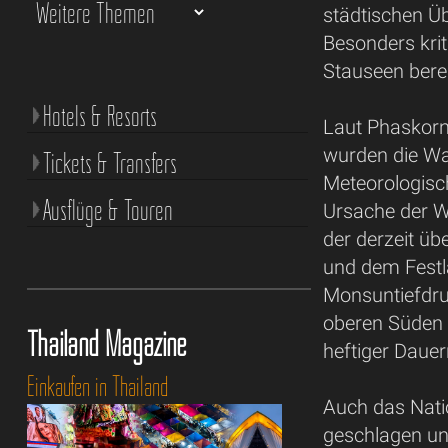
städtischen 
Besonders krit
Stauseen berei
Hotels & Resorts
Laut Phaskorn
wurden die W
Tickets & Transfers
Meteorologis
Ausflüge & Touren
Ursache der W
der derzeit ü
und dem Festl
Monsuntiefdru
oberen Süden T
Thailand Magazine
heftiger Daue
Einkaufen in Thailand
Auch das Nati
geschlagen und