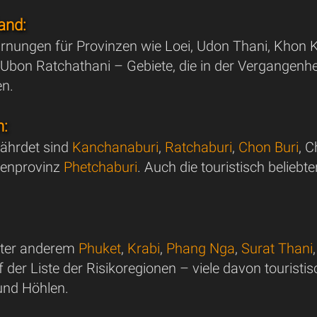
and:
arnungen für Provinzen wie Loei, Udon Thani, Kho
Ubon Ratchathani – Gebiete, die in der Vergangen
en.
n:
ährdet sind
Kanchanaburi
,
Ratchaburi
,
Chon Buri
, 
tenprovinz
Phetchaburi
. Auch die touristisch belieb
nter anderem
Phuket
,
Krabi
,
Phang Nga
,
Surat Thani
 der Liste der Risikoregionen – viele davon touristi
und Höhlen.