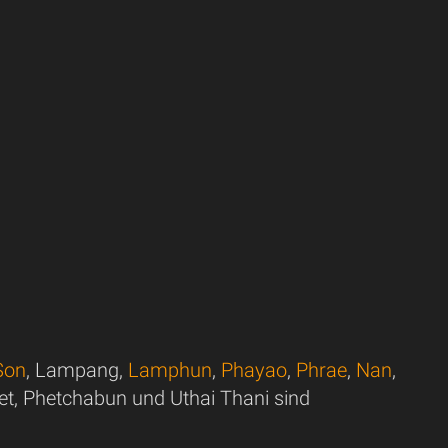
Son
, Lampang,
Lamphun
,
Phayao
,
Phrae
,
Nan
,
et, Phetchabun und Uthai Thani sind