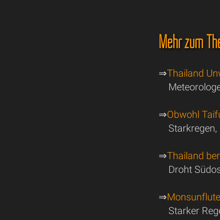
Mehr zum Th
⇒
Thailand Un
Meteorologe
⇒
Obwohl Taif
Starkregen,
⇒
Thailand ber
Droht Südos
⇒
Monsunflute
Starker Re