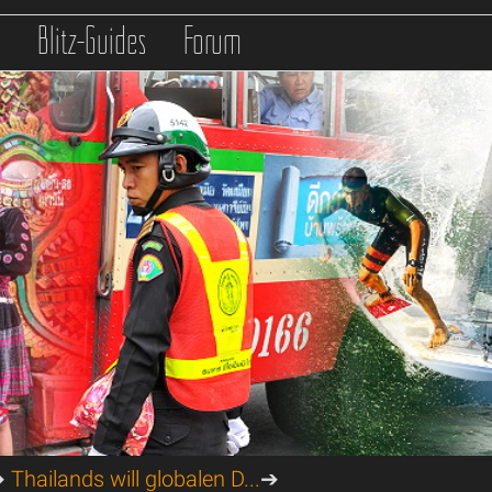
s
Blitz-Guides
Forum
➔
Thailands will globalen D...
➔