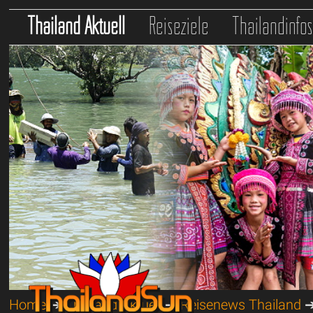
Thailand Aktuell
Reiseziele
Thailandinfo
Home
➔
Thailand Aktuell
➔
Reisenews Thailand