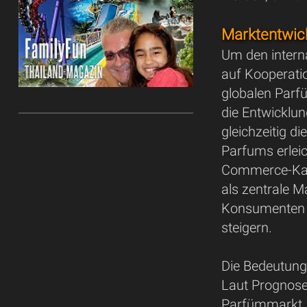
Marktentwic
Um den interna
auf Kooperat
globalen Parf
die Entwicklun
gleichzeitig d
Parfums erleic
Commerce-Kan
als zentrale M
Konsumenten 
steigern.
Die Bedeutung 
Laut Prognose
Parfümmarkt, 