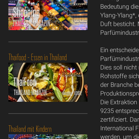
Bedeutung die
Ylang-Ylang*, 
Duft besticht.
Parfümindustr
Ein entscheide
Thaifood - Essen in Thailand
Parfümindustri
Dies soll nich
Rohstoffe sic
der Branche be
Produktionspr
Die Extraktio
9235 entsprech
zertifiziert. 
Thailand mit Kindern
International 
werden, um die