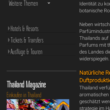
Identität zu k
botanische Ro
Neben wirtscha
Hotels & Resorts
Parfümindustrie
Thailands auf 
Tickets & Transfers
Parfums mit t
Ausflüge & Touren
des Landes die
widerspiegeln.
Natürliche R
Duftprodukt
Thailand Magazine
Thailand verfü
Einkaufen in Thailand
aromatischen 
geschätzt werd
strategie im 