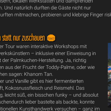
usern, lokalen Werkstätten und dampfenden
 Und natürlich durften die Gäste nicht nur
urften mitmachen, probieren und klebrige Finger ris
 statt nur zuschauen 🧁
der Tour waren interaktive Workshops mit
rkskünstlern – inklusive einer Einweisung in
 der Palmkuchen-Herstellung. Ja, richtig
en aus der Frucht der Toddy-Palme, oder wie
chen sagen: Khanom Tan.
er und Vanille gibt es hier fermentierten
t, Kokosnussfleisch und Reismehl. Das
ig, leicht süß, ein bisschen funky – und absolut
schendurch lieber bastelte als backte, konnte
ditionellen Kunsthandwerk versuchen – ganz im