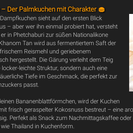
– Der Palmkuchen mit Charakter 🧁
e Dampfkuchen sieht auf den ersten Blick
s – aber wer ihn einmal probiert hat, versteht
er in Phetchaburi zur süßen Nationalikone
 Khanom Tan wird aus fermentiertem Saft der
frischem Reismehl und geriebenem
ch hergestellt. Die Gärung verleiht dem Teig
e locker-leichte Struktur, sondern auch eine
t säuerliche Tiefe im Geschmack, die perfekt zur
zuckers passt.
leinen Bananenblattförmchen, wird der Kuchen
mit frisch geraspelter Kokosnuss bestreut – eine a
ig. Perfekt als Snack zum Nachmittagskaffee oder
wie Thailand in Kuchenform.