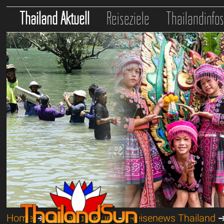
Thailand Aktuell
Reiseziele
Thailandinfo
Home
➔
Thailand Aktuell
➔
Reisenews Thailand