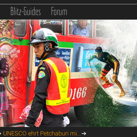
s
Blitz-Guides
Forum
➔
UNESCO ehrt Petchaburi mi...
➔