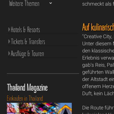
schmeckt als f
Auf kulinaris
Hotels & Resorts
"Creative Cit
Tickets & Transfers
Unter diesem M
den klassisch
Ausflüge & Touren
Erlebnis verwa
gab’s Reis, P
geführten Walk
der Altstadt e
Thailand Magazine
offenem Herze
Duft, kein Lä
Einkaufen in Thailand
Die Route führ