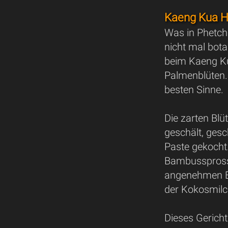
Kaeng Kua Hu
Was in Phetch
nicht mal bota
beim Kaeng Ku
Palmenblüten.
besten Sinne.
Die zarten Bl
geschält, gesc
Paste gekocht.
Bambussprosse
angenehmen Bi
der Kokosmilc
Dieses Gericht