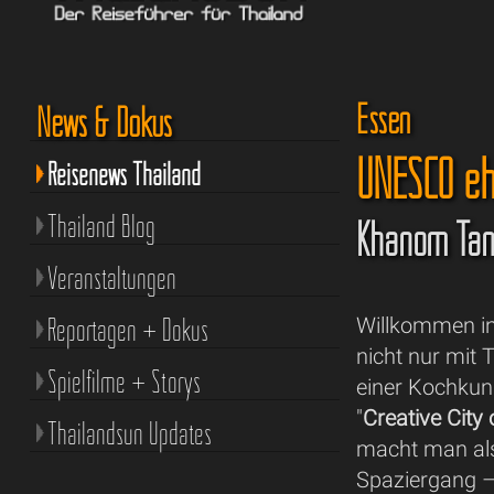
Essen
News & Dokus
UNESCO ehr
Reisenews Thailand
Thailand Blog
Khanom Tan 
Veranstaltungen
Reportagen + Dokus
Willkommen in 
nicht nur mit
Spielfilme + Storys
einer Kochkuns
"
Creative City
Thailandsun Updates
macht man als
Spaziergang –