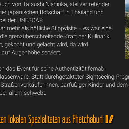
uch von Tatsushi Nishioka, stellvertretender
der japanischen Botschaft in Thailand und
bei der UNESCAP.
r mehr als höfliche Stippvisite – es war eine
e grenzüberschreitende Kraft der Kulinarik.
t, gekocht und gelacht wird, da wird
 auf Augenhöhe serviert.
en das Event für seine Authentizität fernab
 Massenware. Statt durchgetakteter Sightseeing-Pr
Straßenverkäuferinnen, barfüßiger Kinder und dem 
über allem schwebt.
sten lokalen Spezialitäten aus Phetchaburi 🥢