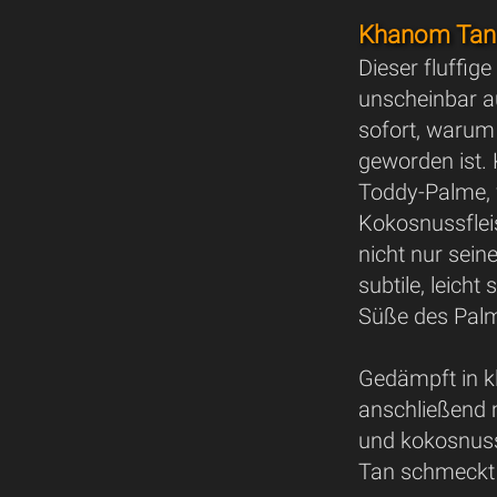
Khanom Tan 
Dieser fluffig
unscheinbar au
sofort, warum 
geworden ist.
Toddy-Palme, 
Kokosnussfleis
nicht nur sein
subtile, leich
Süße des Palm
Gedämpft in k
anschließend 
und kokosnuss
Tan schmeckt 