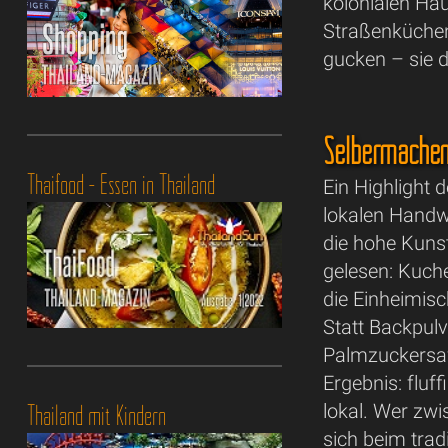
kolonialen Hä
Straßenküchen.
gucken – sie d
Selbermachen
Thaifood - Essen in Thailand
Ein Highlight 
lokalen Handwe
die hohe Kunst
gelesen: Kuch
die Einheimis
Statt Backpulv
Palmzuckersaf
Ergebnis: fluff
Thailand mit Kindern
lokal. Wer zwi
sich beim tra