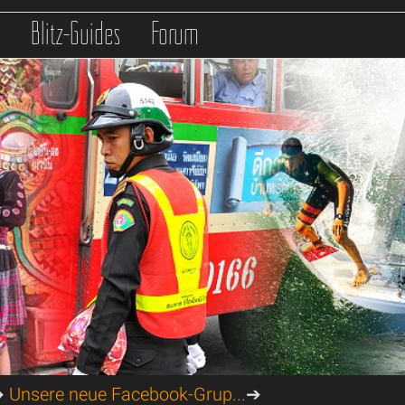
s
Blitz-Guides
Forum
➔
Unsere neue Facebook-Grup...
➔