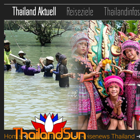
Thailand Aktuell
Reiseziele
Thailandinfo
Home
➔
Thailand Aktuell
➔
Reisenews Thailand