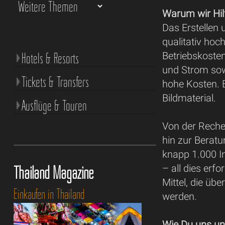
Warum wir Hil
Das Erstellen 
qualitativ hoc
Hotels & Resorts
Betriebskoste
und Strom sow
Tickets & Transfers
hohe Kosten. 
Bildmaterial.
Ausflüge & Touren
Von der Recher
hin zur Beratu
knapp 1.000 In
Thailand Magazine
– all dies erfo
Mittel, die üb
Einkaufen in Thailand
werden.
Wie Du uns un