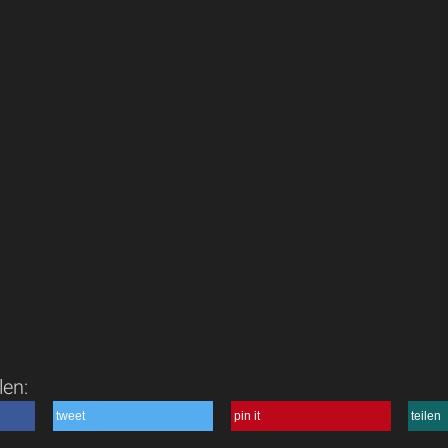
len:
tweet
pin it
teilen