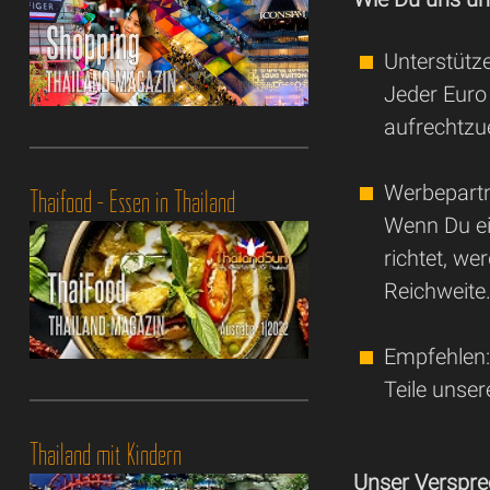
Unterstütz
Jeder Euro 
aufrechtzue
Werbepartn
Thaifood - Essen in Thailand
Wenn Du ei
richtet, we
Reichweite
Empfehlen
Teile unse
Thailand mit Kindern
Unser Verspre