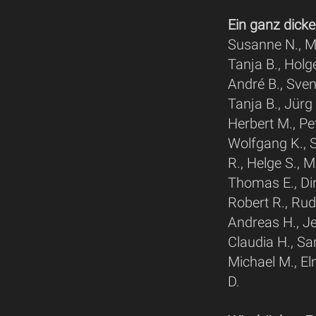
Ein ganz dicke
Susanne N., Mi
Tanja B., Holg
André B., Sven
Tanja B., Jürg 
Herbert M., Pe
Wolfgang K., S
R., Helge S., 
Thomas E., Dir
Robert R., Rudo
Andreas H., J
Claudia H., Sam
Michael M., Elm
D.