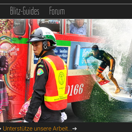
s
Blitz-Guides
Forum
➔
Unterstütze unsere Arbeit...
➔