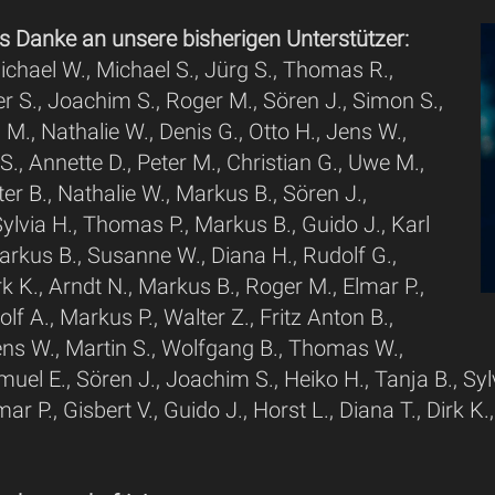
s Danke an unsere bisherigen Unterstützer:
chael W., Michael S., Jürg S., Thomas R.,
er S., Joachim S., Roger M., Sören J., Simon S.,
 M., Nathalie W., Denis G., Otto H., Jens W.,
S., Annette D., Peter M., Christian G., Uwe M.,
ter B., Nathalie W., Markus B., Sören J.,
ylvia H., Thomas P., Markus B., Guido J., Karl
Markus B., Susanne W., Diana H., Rudolf G.,
k K., Arndt N., Markus B., Roger M., Elmar P.,
lf A., Markus P., Walter Z., Fritz Anton B.,
ens W., Martin S., Wolfgang B., Thomas W.,
uel E., Sören J., Joachim S., Heiko H., Tanja B., Sylv
ar P., Gisbert V., Guido J., Horst L., Diana T., Dirk K.