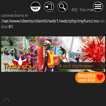
Warning
: mysqli_connect(): (08004/1040): Too many
connections in
/var/www/clients/client0/web1/web/php/myfunci.inc
on
line
81
Jetzt registrieren
.. - ..
..