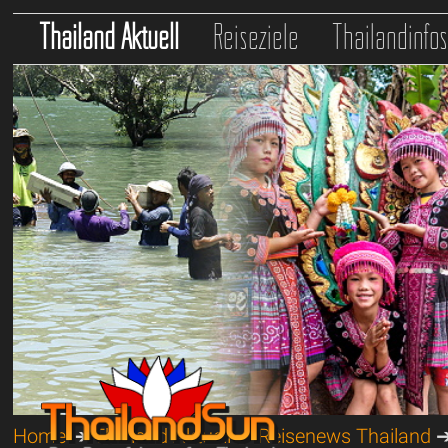
Thailand Aktuell
Reiseziele
Thailandinfo
Home
➔
Thailand Aktuell
➔
Reisenews Thailand