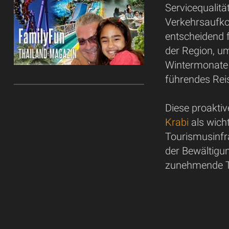
Servicequalitä
Verkehrsaufko
entscheidend f
der Region, u
Wintermonate 
führendes Reis
Diese proakti
Krabi
als wich
Tourismusinfra
der Bewältigu
zunehmende To