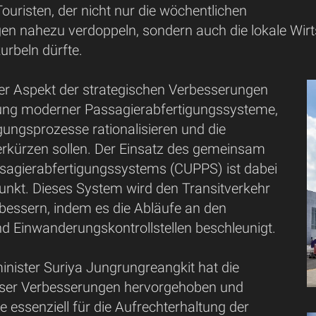
uristen, der nicht nur die wöchentlichen
n nahezu verdoppeln, sondern auch die lokale Wir
kurbeln dürfte.
her Aspekt der strategischen Verbesserungen
hrung moderner Passagierabfertigungssysteme,
igungsprozesse rationalisieren und die
erkürzen sollen. Der Einsatz des gemeinsam
sagierabfertigungssystems (CUPPS) ist dabei
Punkt. Dieses System wird den Transitverkehr
bessern, indem es die Abläufe an den
nd Einwanderungskontrollstellen beschleunigt.
inister Suriya Jungrungreangkit hat die
eser Verbesserungen hervorgehoben und
ie essenziell für die Aufrechterhaltung der