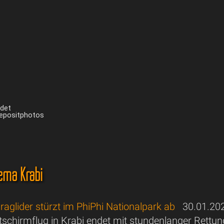
ndet
Depositphotos
ema Krabi
araglider stürzt im PhiPhi Nationalpark ab
30.01.20
eitschirmflug in Krabi endet mit stundenlanger Rettu