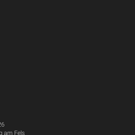
26
ng am Fels