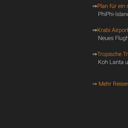
⇒
Plan für ein
PhiPhi-Isla
⇒
Krabi Airpor
Neues Flugh
⇒
Tropische T
Koh Lanta u
⇒ Mehr Reise