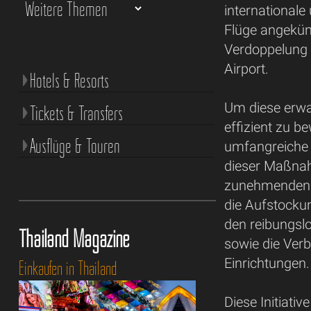
internationale
Flüge angekün
Verdoppelung 
Airport.
Hotels & Resorts
Um diese erw
Tickets & Transfers
effizient zu b
Ausflüge & Touren
umfangreiche 
dieser Maßnah
zunehmenden P
die Aufstocku
den reibungslo
Thailand Magazine
sowie die Ver
Einrichtungen.
Einkaufen in Thailand
Diese Initiativ