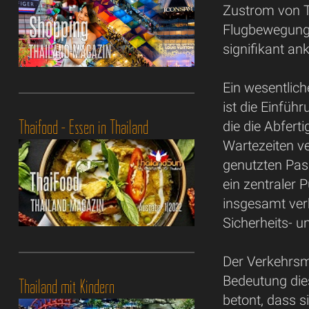
Zustrom von To
Flugbewegunge
signifikant an
Ein wesentlic
ist die Einfü
Thaifood - Essen in Thailand
die die Abfert
Wartezeiten v
genutzten Pas
ein zentraler 
insgesamt ver
Sicherheits- u
Der Verkehrsm
Bedeutung di
Thailand mit Kindern
betont, dass s