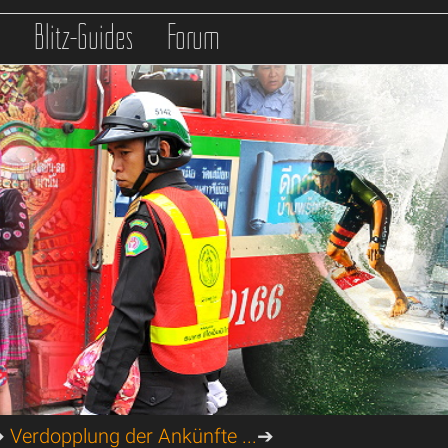
s
Blitz-Guides
Forum
➔
Verdopplung der Ankünfte ...
➔