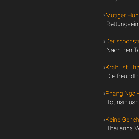
⇒
Mutiger Hun
Rettungsein
⇒
Der schönste
Nach den To
⇒
Krabi ist Th
Die freundli
⇒
Phang Nga - 
Tourismusbe
⇒
Keine Geneh
Thailands V