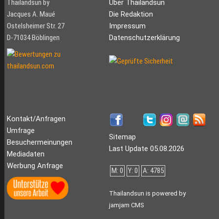
Thailandsun by
Über Thailandsun
Jacques A. Maué
Die Redaktion
Ostelsheimer Str. 27
Impressum
D-71034 Böblingen
Datenschutzerklärung
Kontakt/Anfragen
Umfrage
Sitemap
Besuchermeinungen
Last Update 05.08.2026
Mediadaten
Werbung Anfrage
M: 0
Y: 0
A: 4785
Thailandsun is powered by
jamjam CMS