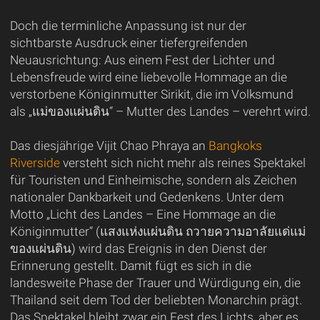
Doch die terminliche Anpassung ist nur der
sichtbarste Ausdruck einer tiefergreifenden
Neuausrichtung: Aus einem Fest der Lichter und
Lebensfreude wird eine liebevolle Hommage an die
verstorbene Königinmutter Sirikit, die im Volksmund
als „แม่ของแผ่นดิน“ – Mutter des Landes – verehrt wird.
Das diesjährige Vijit Chao Phraya an
Bangkoks
Riverside
versteht sich nicht mehr als reines Spektakel
für Touristen und Einheimische, sondern als Zeichen
nationaler Dankbarkeit und Gedenkens. Unter dem
Motto „Licht des Landes – Eine Hommage an die
Königinmutter“ (แสงแห่งแผ่นดิน ถวายความอาลัยแด่แม่
ของแผ่นดิน) wird das Ereignis in den Dienst der
Erinnerung gestellt. Damit fügt es sich in die
landesweite Phase der Trauer und Würdigung ein, die
Thailand seit dem Tod der beliebten Monarchin prägt.
Das Spektakel bleibt zwar ein Fest des Lichts, aber es