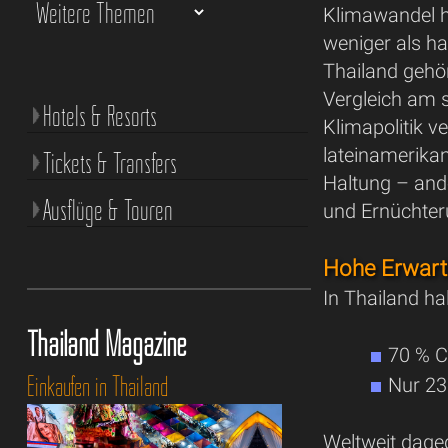
Klimawandel he
weniger als ha
Thailand gehör
Vergleich am st
Hotels & Resorts
Klimapolitik v
lateinamerikan
Tickets & Transfers
Haltung – and
Ausflüge & Touren
und Ernüchter
Hohe Erwar
In Thailand ha
Thailand Magazine
70 % C
Einkaufen in Thailand
Nur 23
Weltweit dage