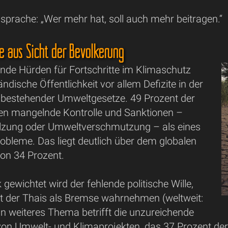
ssprache: „Wer mehr hat, soll auch mehr beitragen.“
se aus Sicht der Bevölkerung
ende Hürden für Fortschritte im Klimaschutz
ändische Öffentlichkeit vor allem Defizite in der
bestehender Umweltgesetze. 49 Prozent der
en mangelnde Kontrolle und Sanktionen –
lzung oder Umweltverschmutzung – als eines
obleme. Das liegt deutlich über dem globalen
von 34 Prozent.
 gewichtet wird der fehlende politische Wille,
t der Thais als Bremse wahrnehmen (weltweit:
in weiteres Thema betrifft die unzureichende
on Umwelt- und Klimaprojekten, das 37 Prozent der 