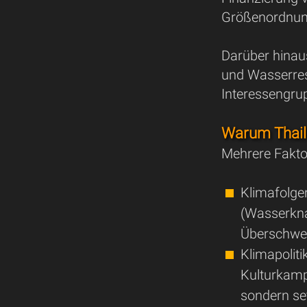
Größenordnung
Darüber hinau
und Wasserress
Interessengrup
Warum Thaila
Mehrere Fakt
Klimafolgen
(Wasserkna
Überschwe
Klimapoliti
Kulturkamp
sondern se