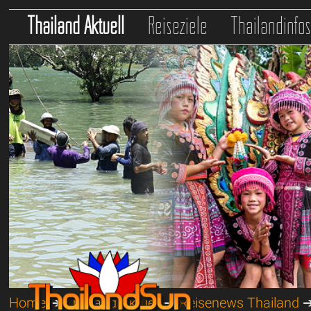
Thailand Aktuell
Reiseziele
Thailandinfo
Home
➔
Thailand Aktuell
➔
Reisenews Thailand