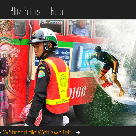
s
Blitz-Guides
Forum
➔
Während die Welt zweifelt...
➔