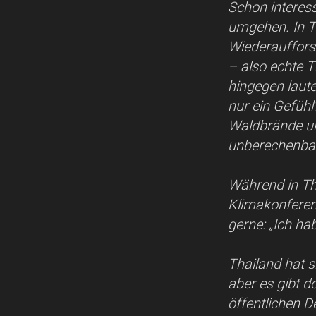
Schon interess
umgehen. In T
Wiederauffors
– also echte 
hingegen lautet
nur ein Gefüh
Waldbrände und
unberechenbar
Während in Tha
Klimakonferen
gerne: „Ich ha
Thailand hat s
aber es gibt d
öffentlichen D