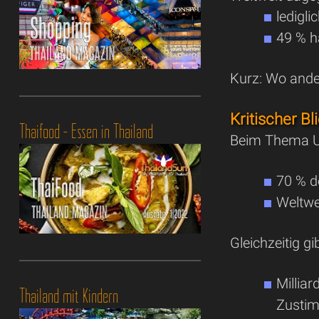
ledigl
49 % h
Kurz: Wo ander
Kritischer Bl
Thaifood - Essen in Thailand
Beim Thema Un
70 % d
Weltwe
Gleichzeitig g
Millia
Thailand mit Kindern
Zusti