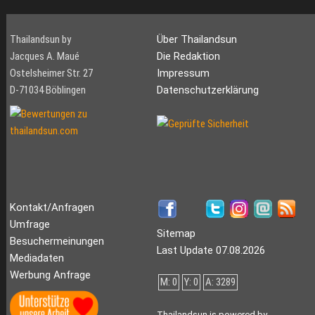
Thailandsun by
Über Thailandsun
Jacques A. Maué
Die Redaktion
Ostelsheimer Str. 27
Impressum
D-71034 Böblingen
Datenschutzerklärung
Kontakt/Anfragen
Umfrage
Sitemap
Besuchermeinungen
Last Update 07.08.2026
Mediadaten
Werbung Anfrage
M: 0
Y: 0
A: 3289
Thailandsun is powered by