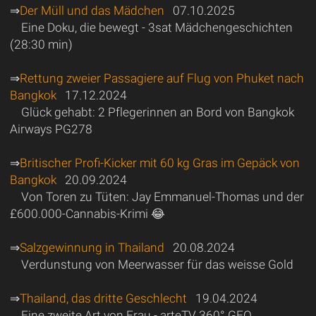
⇒
Der Müll und das Mädchen
07.10.2025
Eine Doku, die bewegt - 3sat Mädchengeschichten
(28:30 min)
⇒
Rettung zweier Passagiere auf Flug von Phuket nach
Bangkok
17.12.2024
Glück gehabt: 2 Pflegerinnen an Bord von Bangkok
Airways PG278
⇒
Britischer Profi-Kicker mit 60 kg Gras im Gepäck von
Bangkok
20.09.2024
Von Toren zu Tüten: Jay Emmanuel-Thomas und der
£600.000-Cannabis-Krimi 😂
⇒
Salzgewinnung in Thailand
20.08.2024
Verdunstung von Meerwasser für das weisse Gold
⇒
Thailand, das dritte Geschlecht
19.04.2024
Eine zweite Art von Frau - arteTV 360° GEO