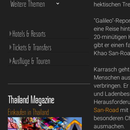
hektischen Tr
"Galileo"-Rep
eine Reise hin
Hotels & Resorts
20-minütigen 
gibt er einen 
Tickets & Transfers
Khao San-Road
Ausflüge & Touren
Karrasch geht 
Menschen aussi
verbringen. Er
und Ladenbesi
Thailand Magazine
Herausforderu
San-Road
mit 
Einkaufen in Thailand
besonderen Ch
ausmachen.