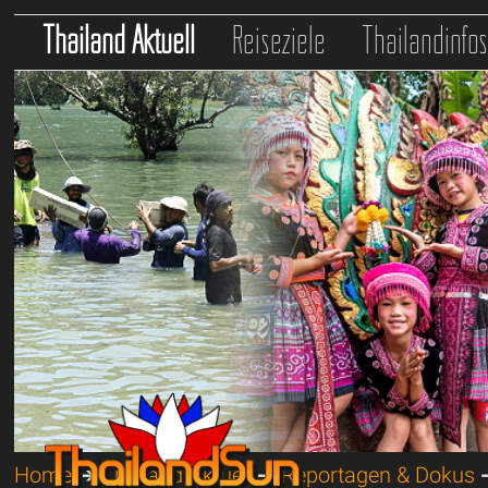
Thailand Aktuell
Reiseziele
Thailandinfo
Home
➔
Thailand Aktuell
➔
Reportagen & Dokus