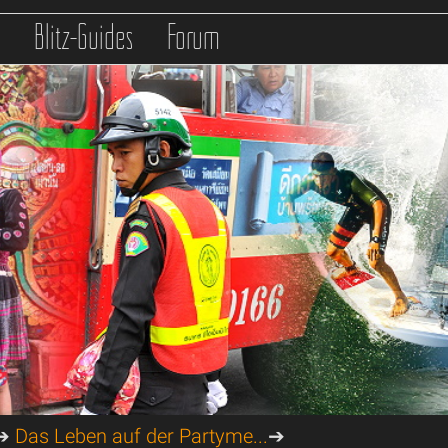
s
Blitz-Guides
Forum
➔
Das Leben auf der Partyme...
➔