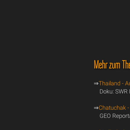
Mehr zum Th
⇒
Thailand - 
Doku: SWR 
⇒
Chatuchak -
GEO Reporta