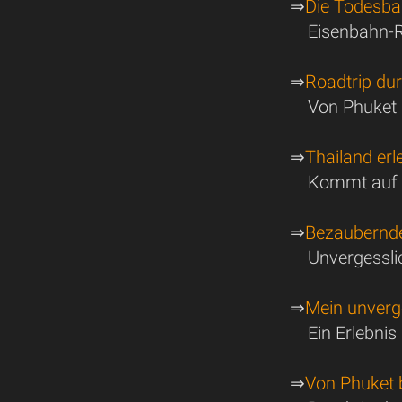
⇒
Die Todesba
Eisenbahn-
⇒
Roadtrip du
Von Phuket 
⇒
Thailand erl
Kommt auf d
⇒
Bezaubernde
Unvergessli
⇒
Mein unverg
Ein Erlebni
⇒
Von Phuket 