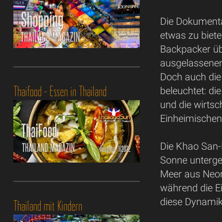
Die Dokumenta
etwas zu biete
Backpacker übe
ausgelassenen 
Doch auch di
Thaifood - Essen in Thailand
beleuchtet: di
und die wirtsc
Einheimische
Die Khao San-
Sonne untergeh
Meer aus Neon
während die Ei
diese Dynamik 
Thailand mit Kindern