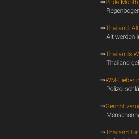
⇒
Pride Month
Regenbogenp
⇒
Thailand: Al
Alt werden 
⇒
Thailands Wa
Thailand ge
⇒
WM-Fieber in
Polizei sch
⇒
Gericht veru
Menschenha
⇒
Thailand fü