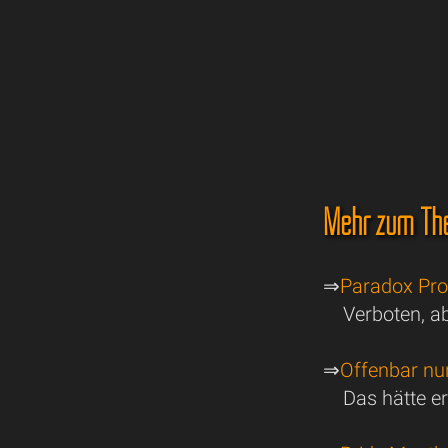
Mehr zum Th
⇒
Paradox Prost
Verboten, ab
⇒
Offenbar nur
Das hätte 