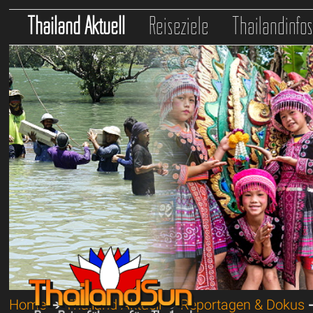
Thailand Aktuell
Reiseziele
Thailandinfo
Home
➔
Thailand Aktuell
➔
Reportagen & Dokus