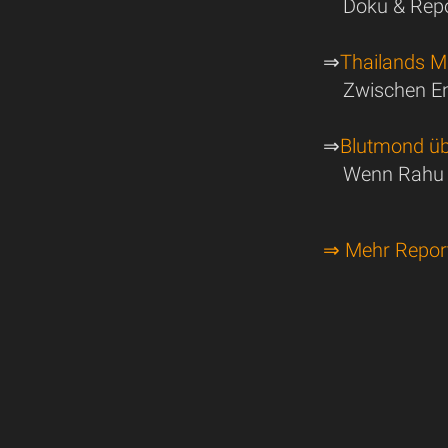
Doku & Repo
⇒
Thailands 
Zwischen En
⇒
Blutmond üb
Wenn Rahu w
⇒ Mehr Repor