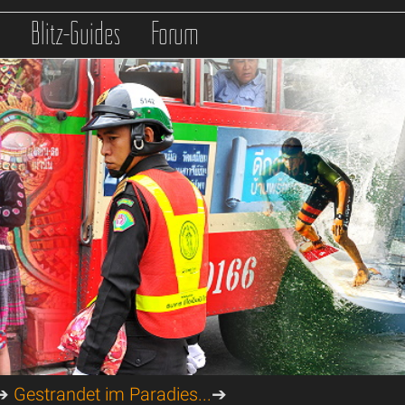
s
Blitz-Guides
Forum
➔
Gestrandet im Paradies...
➔