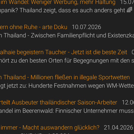
 im Wandel: Weniger Werbung, mehr Haltung
15.07
anik? Thailand zeigt, dass es auch anders geht 🌈
tern ohne Ruhe - arte Doku
10.07.2026
in Thailand - Zwischen Familienpflicht und Existenz
lhaie begeistern Taucher - Jetzt ist die beste Zeit
0
hört zu den besten Orten für Begegnungen mit den 
 Thailand - Millionen fließen in illegale Sportwetten
2
lägt jetzt zu: Hunderte Festnahmen wegen WM-Wett
rteilt Ausbeuter thailändischer Saison-Arbeiter
12.0
ndel im Beerenwald: Finnischer Unternehmer muss 
r immer - Macht auswandern glücklich?
21.04.2026