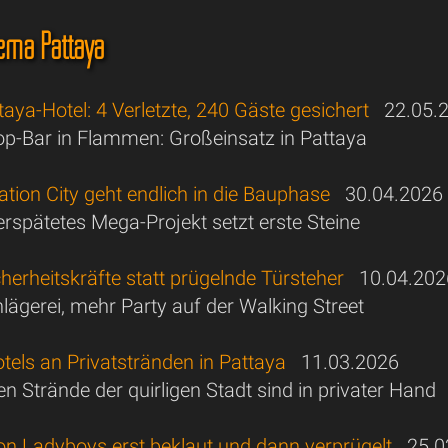
ema Pattaya
taya-Hotel: 4 Verletzte, 240 Gäste gesichert
22.05.
op-Bar in Flammen: Großeinsatz in Pattaya
tion City geht endlich in die Bauphase
30.04.2026
erspätetes Mega-Projekt setzt erste Steine
cherheitskräfte statt prügelnde Türsteher
10.04.202
lägerei, mehr Party auf der Walking Street
els an Privatstränden in Pattaya
11.03.2026
n Strände der quirligen Stadt sind in privater Hand
on Ladyboys erst beklaut und dann verprügelt
25.0