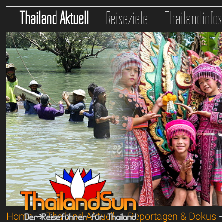
Thailand Aktuell
Reiseziele
Thailandinfo
Home
➔
Thailand Aktuell
➔
Reportagen & Dokus