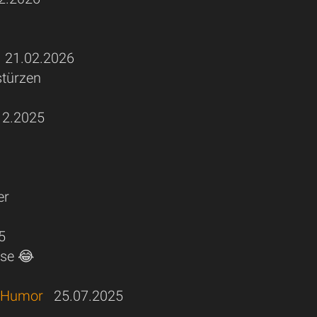
21.02.2026
stürzen
2.2025
er
5
ise 😂
r Humor
25.07.2025