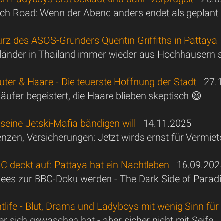
ch Road: Wenn der Abend anders endet als geplant
urz des ASOS-Gründers Quentin Griffiths in Pattaya
änder in Thailand immer wieder aus Hochhäusern 
uter & Haare - Die teuerste Hoffnung der Stadt
27.1
käufer begeistert, die Haare blieben skeptisch 😆
seine Jetski-Mafia bändigen will
14.11.2025
enzen, Versicherungen: Jetzt wirds ernst für Vermiet
C deckt auf: Pattaya hat ein Nachtleben
16.09.202
ees zur BBC-Doku werden - The Dark Side of Parad
tlife - Blut, Drama und Ladyboys mit wenig Sinn fü
r sich gewaschen hat - aber sicher nicht mit Seife