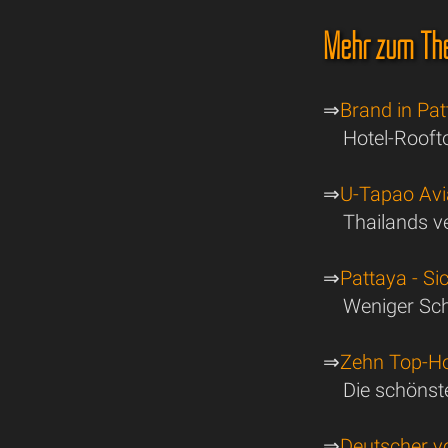
Mehr zum Th
⇒
Brand in Pat
Hotel-Rooft
⇒
U-Tapao Avia
Thailands v
⇒
Pattaya - Si
Weniger Sch
⇒
Zehn Top-Hot
Die schönste
⇒
Deutscher v