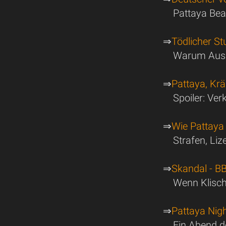
Pattaya Bea
⇒
Tödlicher St
Warum Ausl
⇒
Pattaya, Krä
Spoiler: Ver
⇒
Wie Pattaya 
Strafen, Liz
⇒
Skandal - BB
Wenn Klisch
⇒
Pattaya Nigh
Ein Abend de