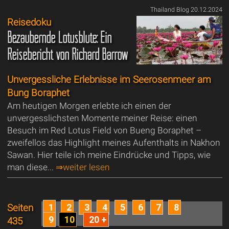
Thailand Blog 20.12.2024
Reisedoku
Bezaubernde Lotusblüte: Ein
Reisebericht von Richard Barrow
Unvergessliche Erlebnisse im Seerosenmeer am
Bung Boraphet
Am heutigen Morgen erlebte ich einen der
unvergesslichsten Momente meiner Reise: einen
Besuch im Red Lotus Field von Bueng Boraphet –
zweifellos das Highlight meines Aufenthalts in Nakhon
Sawan. Hier teile ich meine Eindrücke und Tipps, wie
man diese...
⇒weiter lesen
1
2
3
4
5
6
7
8
Seiten
9
10
20 +
435