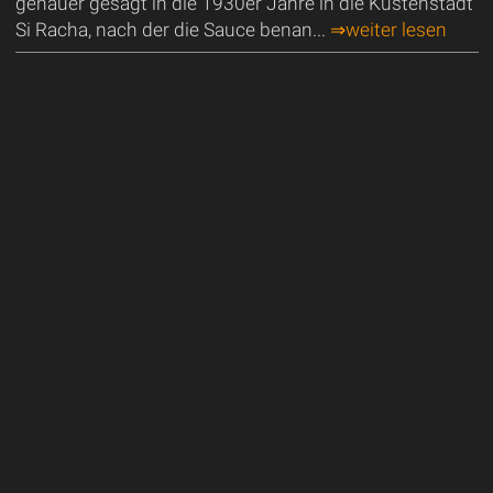
genauer gesagt in die 1930er Jahre in die Küstenstadt
Si Racha, nach der die Sauce benan...
⇒weiter lesen