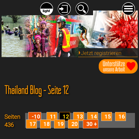
Jetzt registrieren
Thailand Blog - Seite 12
-10
11
12
13
14
15
16
Seiten
17
18
19
20
30 +
436