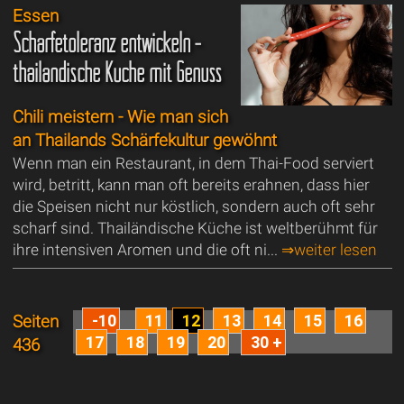
Essen
Schärfetoleranz entwickeln -
thailändische Küche mit Genuss
Chili meistern - Wie man sich
an Thailands Schärfekultur gewöhnt
Wenn man ein Restaurant, in dem Thai-Food serviert
wird, betritt, kann man oft bereits erahnen, dass hier
die Speisen nicht nur köstlich, sondern auch oft sehr
scharf sind. Thailändische Küche ist weltberühmt für
ihre intensiven Aromen und die oft ni...
⇒weiter lesen
-10
11
12
13
14
15
16
Seiten
17
18
19
20
30 +
436