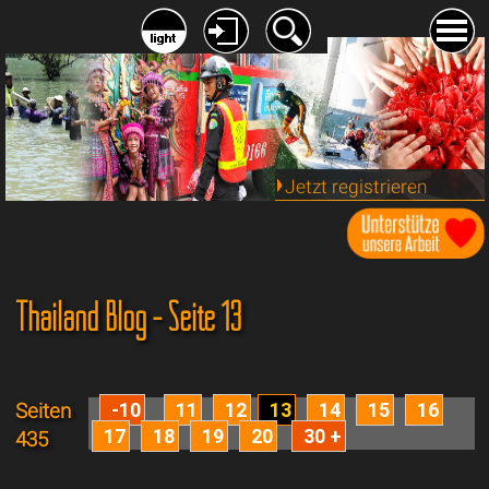
Jetzt registrieren
Thailand Blog - Seite 13
-10
11
12
13
14
15
16
Seiten
17
18
19
20
30 +
435