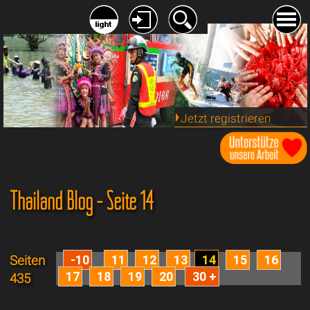
Jetzt registrieren
Thailand Blog - Seite 14
-10
11
12
13
14
15
16
Seiten
17
18
19
20
30 +
435