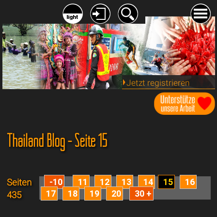
Jetzt registrieren
Thailand Blog - Seite 15
-10
11
12
13
14
15
16
Seiten
17
18
19
20
30 +
435