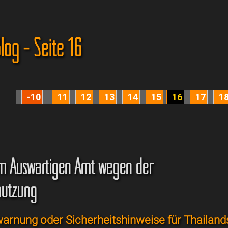
log - Seite 16
-10
11
12
13
14
15
16
17
1
m Auswärtigen Amt wegen der
mutzung
arnung oder Sicherheitshinweise für Thailand