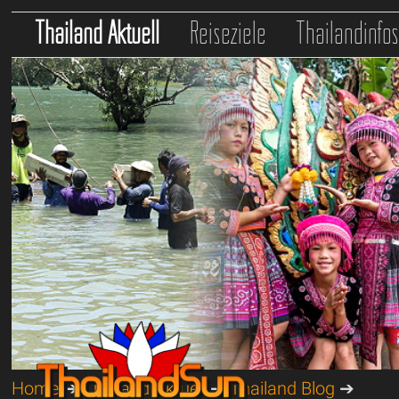
Thailand Aktuell
Reiseziele
Thailandinfo
Home
➔
Thailand Aktuell
➔
Thailand Blog
➔