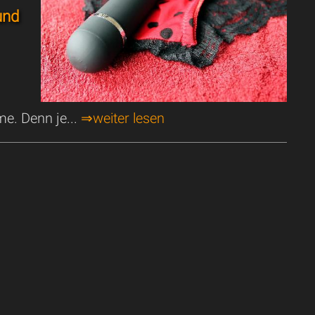
und
e. Denn je...
⇒weiter lesen