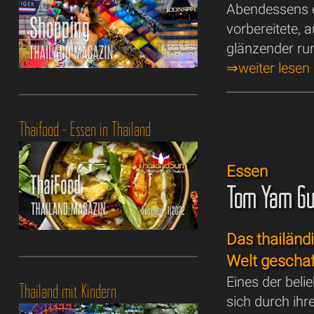
Abendessens e
vorbereitete, a
glänzender ru
⇒weiter lesen
Thaifood - Essen in Thailand
Essen
Tom Yam Gun
Das thailänd
Welt geschaf
Eines der beli
Thailand mit Kindern
sich durch ih