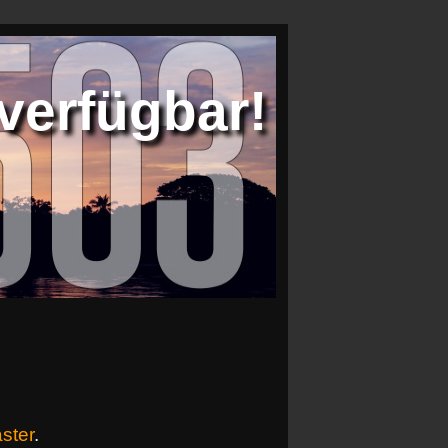
verfügbar!
ster
.