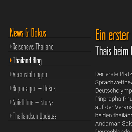
Ein erster
News & Dokus
Reisenews Thailand
Thais beim 
Thailand Blog
Veranstaltungen
Der erste Plat
Sprachwettbew
Reportagen + Dokus
Deutscholympia
Pinprapha Phu
Spielfilme + Storys
auf der Verans
Thailandsun Updates
beiden thailä
Andaman Saisr
Deutschlands 