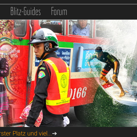
s
Blitz-Guides
Forum
rster Platz und viel...
➔