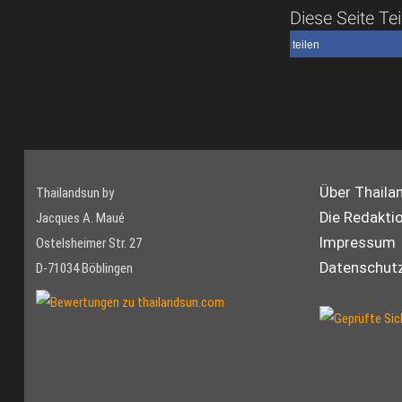
Diese Seite Tei
teilen
Über Thaila
Thailandsun by
Die Redakti
Jacques A. Maué
Impressum
Ostelsheimer Str. 27
Datenschutz
D-71034 Böblingen