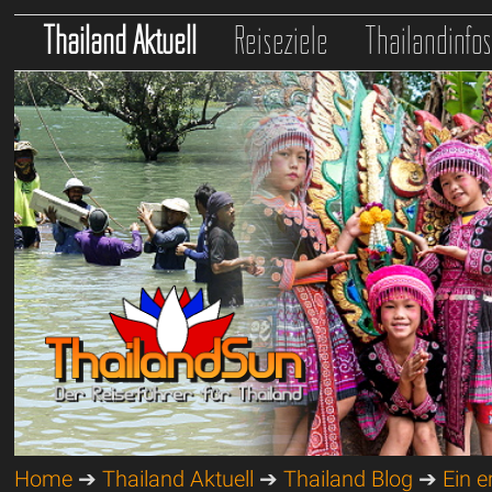
Thailand Aktuell
Reiseziele
Thailandinfo
Home
➔
Thailand Aktuell
➔
Thailand Blog
➔
Ein e