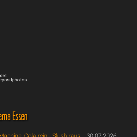
ndet
Depositphotos
ema Essen
Machine: Cola rein - Slush raus!
30.07.2026