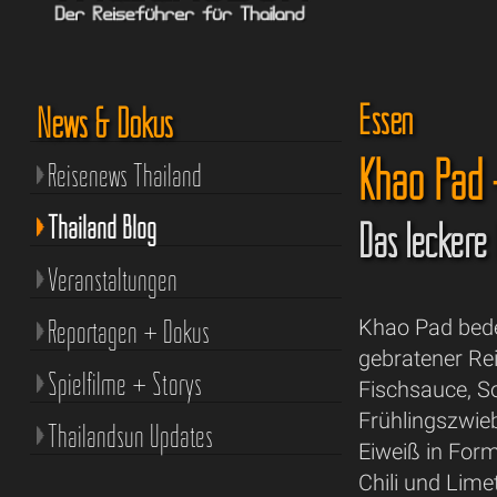
Essen
News & Dokus
Khao Pad 
Reisenews Thailand
Thailand Blog
Das leckere 
Veranstaltungen
Reportagen + Dokus
Khao Pad bede
gebratener Rei
Spielfilme + Storys
Fischsauce, S
Frühlingszwieb
Thailandsun Updates
Eiweiß in Form
Chili und Lim