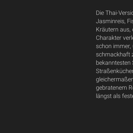
Die Thai-Vers
Jasminreis, F
Kräutern aus, 
Charakter ver
schon immer, 
schmackhaft z
bekanntesten 
Straßenküchen
gleichermaßen
gebratenem Rei
längst als fes