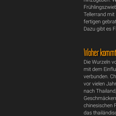
Frühlingszwie
Tellerrand mit
fertigen gebr
Dazu gibt es F
Woher kommt
Die Wurzeln v
mit dem Einfl
verbunden. Ch
vor vielen Ja
nach Thailand,
Geschmäckern 
chinesischen F
das thailändi