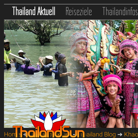
Thailand Aktuell
Reiseziele
Thailandinfo
Home
➔
Thailand Aktuell
➔
Thailand Blog
➔
Khao 