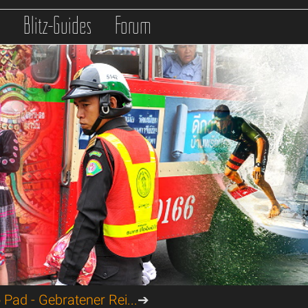
s
Blitz-Guides
Forum
Pad - Gebratener Rei...
➔