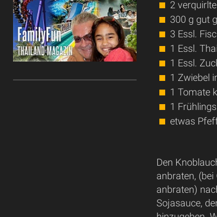
2 verquirlte
300 g gut 
3 Essl. Fis
1 Essl. Th
1 Essl. Zu
1 Zwiebel i
1 Tomate k
1 Frühling
etwas Pfeff
Den Knoblauch
anbraten, (be
anbraten) nach
Sojasauce, de
hinzugeben. W