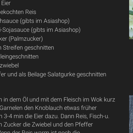
 Eier
gekochten Reis
chsauce (gibts im Asiashop)
ai-Sojasauce (gibts im Asiashop)
cker (Palmzucker)
n Streifen geschnitten
leingeschnitten
szwiebel
er und als Beilage Salatgurke geschnitten
 in dem Öl und mit dem Fleisch im Wok kurz
i Garnelen den Knoblauch etwas früher
 3-4 min die Eier dazu. Dann Reis, Fisch-u.
n Zucker die Zwiebel und den Pfeffer
enn der Reis warm ist noch die