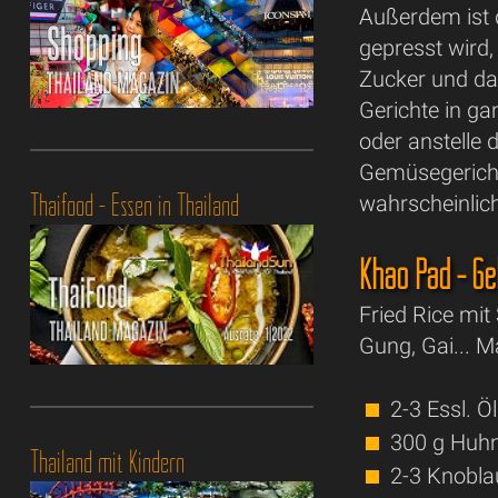
Außerdem ist 
gepresst wird,
Zucker und das
Gerichte in ga
oder anstelle
Gemüsegericht
Thaifood - Essen in Thailand
wahrscheinlich
Khao Pad - Ge
Fried Rice mit
Gung, Gai... 
2-3 Essl. Öl
300 g Huhn
Thailand mit Kindern
2-3 Knobl